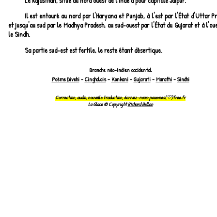
Le Rajasthan, situé au nord ouest de l'Inde a pour capitale Jaipur.
Il est entouré au nord par l'Haryana et Punjab, à l'est par l'État d'Uttar P
et jusqu'au sud par le Madhya Pradesh, au sud-ouest par l'État du Gujarat et à l'ou
le Sindh.
Sa partie sud-est est fertile, le reste étant désertique.
Branche néo-indien occidental
Poème Divehi
-
Cinghalais
-
Konkani
-
Gujarati
-
Marathi
-
Sindhi
Correction, audio, nouvelle traduction, écrivez-nous:
pouemes(♡)free.fr
La Glace © Copyright
Richard Bellon