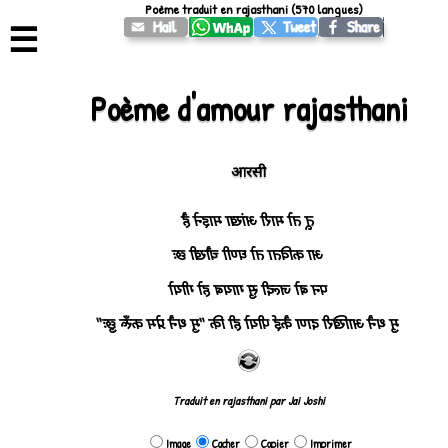
Poème traduit en rajasthani (570 langues)
☰
Poème d'amour rajasthani
आरसी
तू तो मारी आंखा माइने है
आ कविता तो घणी चौखी छः
पन बो जल्दी सु गायब हो गीयो
मु थनै आखिरी दाण कैई पीयो ही कि "मु थनै प्रेम करूँ छुः"
Traduit en rajasthani par Jai Joshi
Image
Cacher
Copier
Imprimer