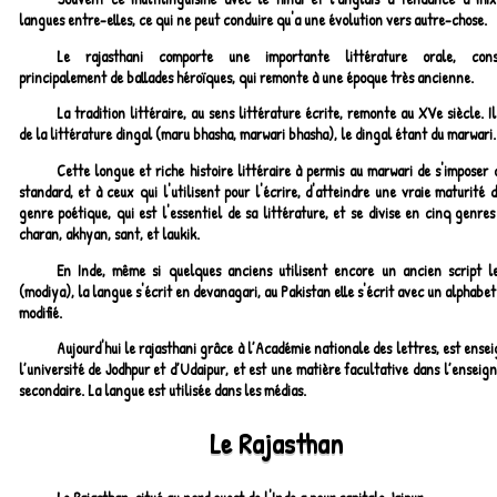
langues entre-elles, ce qui ne peut conduire qu'a une évolution vers autre-chose.
Le rajasthani comporte une importante littérature orale, cons
principalement de ballades héroïques, qui remonte à une époque très ancienne.
La tradition littéraire, au sens littérature écrite, remonte au XVe siècle. Il
de la littérature dingal (maru bhasha, marwari bhasha), le dingal étant du marwari.
Cette longue et riche histoire littéraire à permis au marwari de s'impose
standard, et à ceux qui l'utilisent pour l'écrire, d'atteindre une vraie maturité 
genre poétique, qui est l'essentiel de sa littérature, et se divise en cinq genres 
charan, akhyan, sant, et laukik.
En Inde, même si quelques anciens utilisent encore un ancien script l
(modiya), la langue s'écrit en devanagari, au Pakistan elle s'écrit avec un alphabe
modifié.
Aujourd'hui le rajasthani grâce à l’Académie nationale des lettres, est ense
l’université de Jodhpur et d’Udaipur, et est une matière facultative dans l’ensei
secondaire. La langue est utilisée dans les médias.
Le Rajasthan