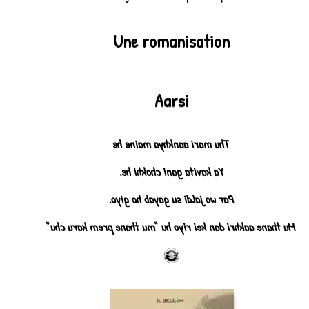
Une romanisation
Aarsi
Thu mari aankhya maine he
Ya kavita gani chokhi he.
Par wo jaldi su gayab ho giyo.
Mu thane aakhri dan kei riyo hu "mu thane prem karu chu"