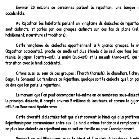
Environ 20 millions de personnes parlent le rajasthani, une langue i
occidentale.
Au Rajasthan les habitants parlent un vingtaine de dialectes du rajasthan
sont distincts, et parlés par des groupes distincts sur des tas de plans (reli
habillement, nourriture et traditions).
Cette vingtaine de dialectes appartiennent à 4 grands groupes: le m
(Rajasthan occidental), proche du sindhi est plus étendu à lui seul que tous les
réunis, le jaipuri (centre-est), le malvi (sud-est) et le mewati (nord-est), qui 
transition avec le hindi occidental.
Citons aussi au sein de ces groupes : l'haroti (harauti), le dhundhari, l'ahirw
Bagri, le Sonawadi. La tendance au Rajasthan, quelque soit le dialecte que l'on pa
de dire que lon parle le rajasthani.
Le marwari que l'on peut décomposer lui-même en de nombreux sous-dialecte
le principal dialecte, il compte environ 5 millions de locuteurs, et comme le gujar
affilié au Sauraseni Apabhramsa.
Cette diversité dialectales fait que c'est souvent le hindi qui a la préfére
Rajasthanis pour communiquer entre eux. Le hindi a même tendance à remplacer d
en plus leur dialecte du rajasthani que ce soit en famille ou pour l'enseignement.
Souvent ce multilinguisme avec le hindi et l'anglais à tendance à mix