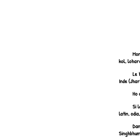
Mon
kol, lohar
Le 
Inde (Jhar
Ho 
Si 
latin, odi
Dan
Singhbhum