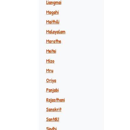
Liangmai
Magahi
Maithili
Malayalam
Marathe
Meitei
Mizo
Mru
Oriya
Panjabi
Rajasthani
Sanskrit
Santâlî
Sindhi