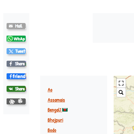
Bundelkhandi
Ao
Assamais
Bengalî
Bhojpuri
Bodo