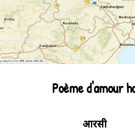
ered by Esri | Esri, HERE, Garmin, USGS, NGA
Poème d'amour h
Odia (oriya)
Sora
आरसी