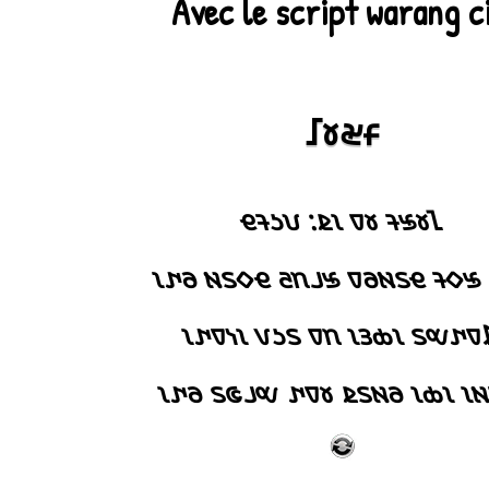
Avec le script warang ci
𑢡𑣜𑣞𑣂
𑢡𑣜𑣞𑣂 𑣜𑣈 𑣁𑣖: 𑣘𑣒𑣂𑣌
𑢡𑣍: 𑣞𑣗𑣂 𑣌𑣉𑣅𑣕𑣈 𑣞𑣃𑣋𑣛 𑣌𑣗𑣉𑣅 
𑢶𑣈𑣓𑣔𑣉 𑣁𑣍𑣎𑣁 𑣋𑣈 𑣉𑣒𑣀 𑣁𑣑𑣈𑣓
𑢳𑣈𑣅𑣁 𑣁𑣍𑣁 𑣕𑣅𑣉𑣖 𑣜𑣈𑣓 𑣔𑣃𑣚𑣉 