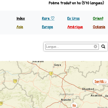
Poème traduit en ho (570 langues)
Index
Rare ♡
Ex Urss
Orient
Asie
Europe
Amérique
Océanie
Inde
Europe
Nord Amérique
Papoua
Bhodjpouri ♪
Maïthili ♪
Indonésie
Régions
C&S Amérique
Reste 
Philippines
Reste Asie
Magadhi
Santâli ♪
Ho