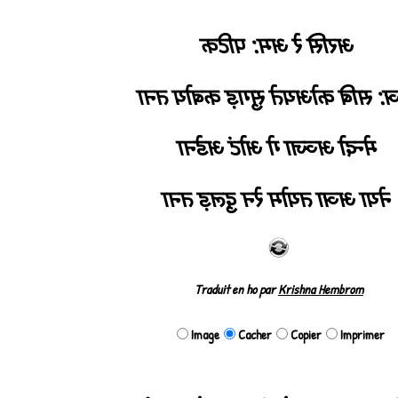
अरसि रे अम: पटिक
अञ: सबि कोअयते सुगड़ कबोय 
मेन्दो अञ्जा गे ओटं अडेना
नेया अञा तयोम रेन दुलड़ तना
Traduit en ho par
Krishna Hembrom
Image
Cacher
Copier
Imprimer