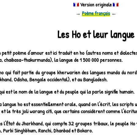
Version originale
→
Poème français
←
Les Ho et leur langue
 petit poème d'amour est ici traduit en ho (autres noms et dialecte
a, chaibasa-thakurmunda), la langue de 1 500 000 personnes.
ho qui fait partie du groupe kherwarien des langues munda du nord
khand, Odisha, Bengale occidental), et au Bangladesh.
qui est le nom de la langue et du peuple qui la parle signifie humain.
la langue ho est essentiellement orale, quand on l'écrit, les scripts 
a, et le très joli warang citi, que certains considèrent comme l'écritu
s l'État du Jharkhand, qui compte 32 groupes tribaux, le peuple Ho vi
, Purbi Singhbhum, Ranchi, Dhanbad et Bokaro.