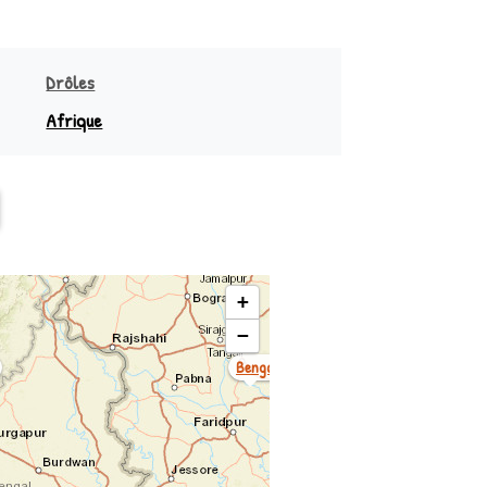
Rong (lepcha)
Dzongkha
Drôles
Afrique
sie
Sud équateur
Bodo
Océanie
Nord équateur
Khashi
+
−
Bengali ♪