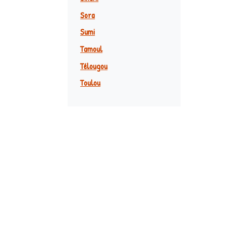
Sora
Sumi
Tamoul
Télougou
Toulou