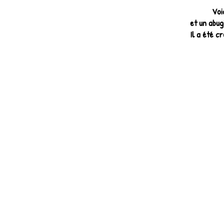
Voi
et un abug
Il a été c