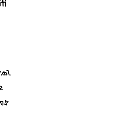
ti
𑣕𑣓𑣁
𑣁
𑣓𑣁