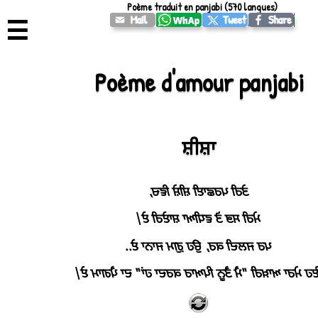
Poème traduit en panjabi (570 langues)
☰
Poème d'amour panjabi
ਸ਼ੀਸ਼ਾ
ਤੇਰੀ ਪਰਛਾਈ ਸ਼ੀਸ਼ੇ ਵਿਚ,
ਮੇਰੀ ਸਭ ਤੋ ਵਧੀਆ ਸ਼ਾਏਰੀ ਏ|
ਪਰ ਜਲਦੀ ਕਰ, ਉਹ ਗ਼ੁਮ ਜਾਨਾ ਏ..
ਇਹ ਮੇਰਾ ਆਖ਼ਰੀ "ਮੈ ਤੈਨੂ ਪਿਆਰ ਕਰਦਾ ਹਾਂ" ਦਾ ਪੈਗਾਮ ਏ