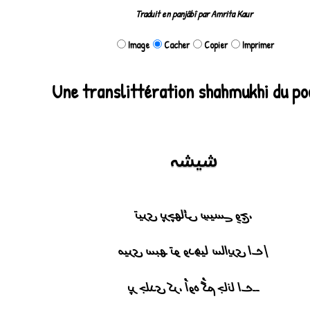
Traduit en panjâbî par Amrita Kaur
Image
Cacher
Copier
Imprimer
Une translittération shahmukhi du p
شیشہ
تیری پرچھائی سِیسے وِچ،
میری سبھ تو ودھِیا ساایری اے|
پر جلدی کر، اُوہ گُم جانا اے۔۔