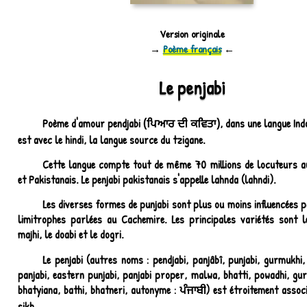
Version originale
→
Poème français
←
Le penjabi
Poème d'amour pendjabi
, dans une langue In
(ਪਿਆਰ ਦੀ ਕਵਿਤਾ)
est avec le hindi, la langue source du tzigane.
Cette langue compte tout de même 70 millions de locuteurs au
et Pakistanais. Le penjabi pakistanais s'appelle lahnda (lahndi).
Les diverses formes de punjabi sont plus ou moins influencées 
limitrophes parlées au Cachemire. Les principales variétés sont l
majhi, le doabi et le dogri.
Le penjabi (autres noms : pendjabi, panjâbî, punjabi, gurmukhi
panjabi, eastern punjabi, panjabi proper, malwa, bhatti, powadhi, gu
bhatyiana, bathi, bhatneri, autonyme :
) est étroitement associ
ਪੰਜਾਬੀ
sikh.