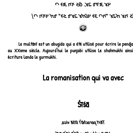
𑊛𑊢 𑊌𑊣𑊘 𑊄𑊢, 𑊂𑊦 𑊆𑊠 𑊌𑊚 𑊃
𑊁𑊦 𑊠𑊢 𑊀𑊅𑊢 "𑊠𑊃 𑊖𑊚 𑊛𑊁𑊀𑊢 𑊄𑊢𑊘 𑊦𑊚" 𑊘𑊀 𑊛𑊆𑊠 
Le multānī est un abugida qui a été utilisé pour écrire le pendj
au XXeme siècle. Aujourd'hui le punjabi utilise Le shahmukhi ains
écriture landa le gurmukhi.
La romanisation qui va avec
Śīśā
Tērī parachā'ī śīśē vica,