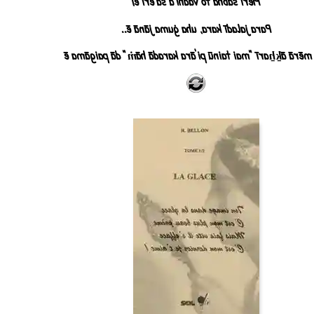
Mērī sabha tō vadhī'ā śā'ērī ē|
Para jaladī kara, uha ġuma jānā ē..
Iha mērā āḵẖarī "mai tainū pi'āra karadā hāṁ" dā paigā