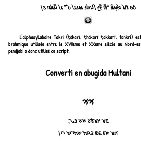
𑚂𑚩 𑚢𑚲𑚤𑚭 𑚁𑚋𑚷𑚤𑚯 "𑚢𑚳 𑚙𑚳𑚝𑚱 𑚞𑚮𑚁𑚤 𑚊𑚤𑚛𑚭 𑚩𑚭𑚫" 𑚛𑚭 𑚞𑚳𑚌𑚭𑚢 𑚆|
L'alphasyllabaire Takri (ṭākarī, ṭhākarī ṭakkarī, tankri) es
brahmique utilisée entre le XVIIeme et XXeme siècle au Nord-est
pendjabi a donc utilisé ce script.
Converti en abugida Multani
𑊥𑊥
𑊖𑊢 𑊛𑊢𑊋𑊁 𑊥𑊥 𑊤𑊊,
𑊠𑊢 𑊥𑊟 𑊖𑊂 𑊤𑊙𑊀 𑊥𑊀𑊃𑊢 𑊃|