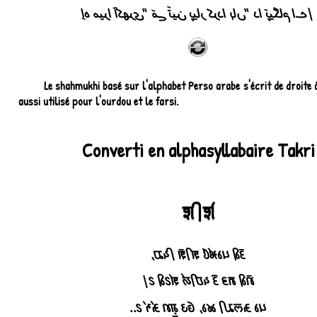
اِہ میرا آکھری" مَے تَین پیار کردا ہاں" دا پَیگام اے|
Le shahmukhi basé sur l'alphabet Perso arabe s'écrit de droite à
aussi utilisé pour l'ourdou et le farsi.
Converti en alphasyllabaire Takri
𑚧𑚯𑚧𑚭
𑚙𑚲𑚤𑚯 𑚞𑚤𑚐𑚭𑚃 𑚧𑚯𑚧𑚲 𑚦𑚮𑚏,
𑚢𑚲𑚤𑚯 𑚨𑚡 𑚙𑚴 𑚦𑚜𑚯𑚁 𑚧𑚭𑚆𑚤𑚯 𑚆|
𑚞𑚤 𑚑𑚥𑚛𑚯 𑚊𑚤, 𑚄𑚩 𑚌𑚷𑚰𑚢 𑚑𑚭𑚝𑚭 𑚆..