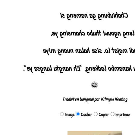
Rohingiya ♪
Chahiubung ga nameng si
Aleng ngouwi thubo chamsing y
Chiudi majat lo. sise halan nuang
Sise niu agu kanambo ladkeng, "Eh nangtu
Traduit en liangmai par
Kitingwi Keating
Image
Cacher
Copier
Imprimer