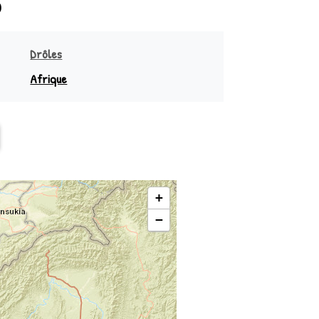
)
Drôles
Afrique
sie
Sud équateur
Océanie
Nord équateur
+
−