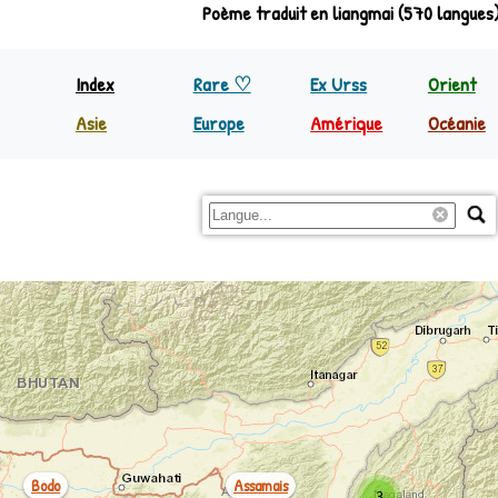
Poème traduit en liangmai (570 langues
Tibétain
Index
Rare ♡
Ex Urss
Orient
Asie
Europe
Amérique
Océanie
Inde
Europe
Nord Amérique
Papoua
Indonésie
Régions
C&S Amérique
Reste 
Philippines
Reste Asie
Bodo
Assamais
3