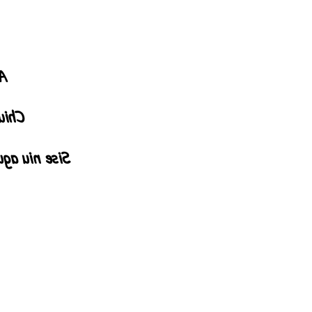
e,
 miye
 lungsa ye".