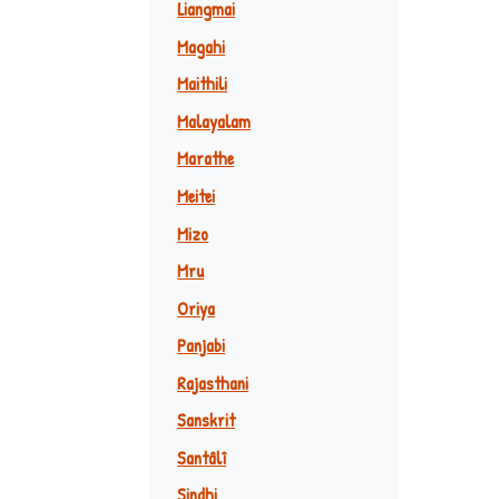
Liangmai
Magahi
Maithili
Malayalam
Marathe
Meitei
Mizo
Mru
Oriya
Panjabi
Rajasthani
Sanskrit
Santâlî
Sindhi