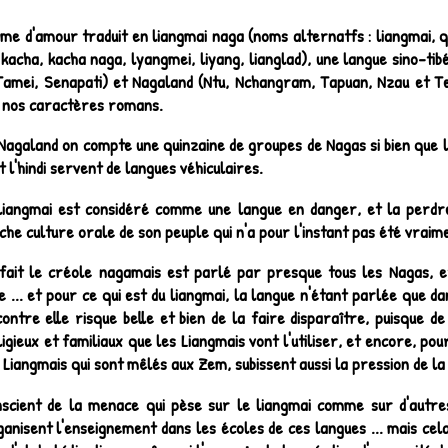
me d'amour traduit en liangmai naga (noms alternatfs : liangmai, q
kacha, kacha naga, lyangmei, liyang, lianglad), une langue sino-ti
Tamei, Senapati) et Nagaland (Ntu, Nchangram, Tapuan, Nzau et Teni
c nos caractères romans.
Nagaland on compte une quinzaine de groupes de Nagas si bien que l
et l'hindi servent de langues véhiculaires.
liangmai est considéré comme une langue en danger, et la perdre
iche culture orale de son peuple qui n'a pour l'instant pas été vraim
fait le créole nagamais est parlé par presque tous les Nagas, e
 ... et pour ce qui est du liangmai, la langue n'étant parlée que dan
ontre elle risque belle et bien de la faire disparaître, puisque de
igieux et familiaux que les Liangmais vont l'utiliser, et encore, pou
 Liangmais qui sont mêlés aux Zem, subissent aussi la pression de la
scient de la menace qui pèse sur le liangmai comme sur d'autr
anisent l'enseignement dans les écoles de ces langues ... mais cela 