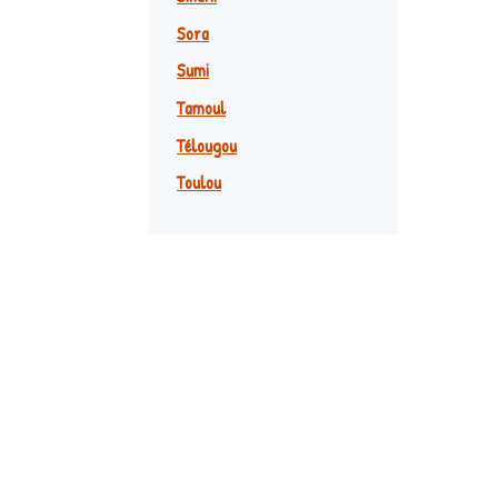
Sora
Sumi
Tamoul
Télougou
Toulou