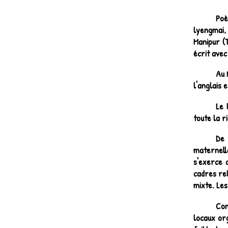
Poè
lyengmai, 
Manipur (
écrit ave
Au 
l'anglais 
Le 
toute la r
De 
maternelle
s'exerce c
cadres rel
mixte. Les
Con
locaux org