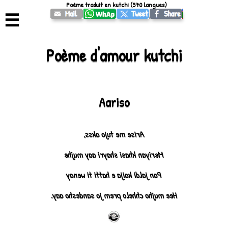
Poème traduit en kutchi (570 langues)
☰
Poème d'amour kutchi
Aariso
Arise me tujo akss,
Meriyan khasi shayri aay mujhe
Pan jaldi kaija e hatti ti wenay
Hee mujho chhelo prem jo sandesho aay.