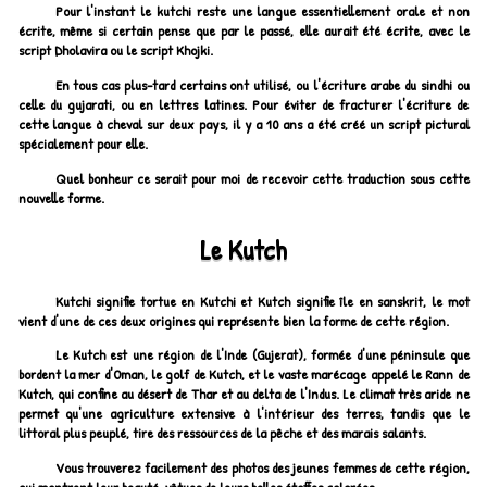
Pour l'instant le kutchi reste une langue essentiellement orale et non
écrite, même si certain pense que par le passé, elle aurait été écrite, avec le
script Dholavira ou le script Khojki.
En tous cas plus-tard certains ont utilisé, ou l'écriture arabe du sindhi ou
celle du gujarati, ou en lettres latines. Pour éviter de fracturer l'écriture de
cette langue à cheval sur deux pays, il y a 10 ans a été créé un script pictural
spécialement pour elle.
Quel bonheur ce serait pour moi de recevoir cette traduction sous cette
nouvelle forme.
Le Kutch
Kutchi signifie tortue en Kutchi et Kutch signifie île en sanskrit, le mot
vient d'une de ces deux origines qui représente bien la forme de cette région.
Le Kutch est une région de l'Inde (Gujerat), formée d'une péninsule que
bordent la mer d'Oman, le golf de Kutch, et le vaste marécage appelé le Rann de
Kutch, qui confine au désert de Thar et au delta de l'Indus. Le climat très aride ne
permet qu'une agriculture extensive à l'intérieur des terres, tandis que le
littoral plus peuplé, tire des ressources de la pêche et des marais salants.
Vous trouverez facilement des photos des jeunes femmes de cette région,