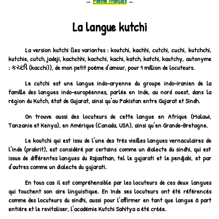
→
Poème français
←
La langue kutchi
La version kutchi (les variantes : koutchi, kachhi, cutchi, cuchi, kutchchi,
kutchie, cutch, jadeji, kachchhi, kachchi, kachi, katch, katchi, kautchy, autonyme
:
કચ્છી (kacchi)
), de mon petit poème d'amour, pour 1 million de locuteurs.
Le cutchi est une langue indo-aryenne du groupe indo-iranien de la
famille des langues indo-européennes, parlée en Inde, au nord ouest, dans la
région du Kutch, état de Gujarat, ainsi qu'au Pakistan entre Gujarat et Sindh.
On trouve aussi des locuteurs de cette langue en Afrique (Malawi,
Tanzanie et Kenya), en Amérique (Canada, USA), ainsi qu'en Grande-Bretagne.
Le koutchi qui est issu de l'une des très vieilles langues vernaculaires de
l'Inde (prakrit), est considéré par certains comme un dialecte du sindhi, qui est
issue de différentes langues du Rajasthan, tel le gujarati et le pendjabi, et par
d'autres comme un dialecte du gujarati.
En tous cas il est compréhensible par les locuteurs de ces deux langues
qui touchent son aire linguistique. En Inde ses locuteurs ont été référencés
comme des locuteurs du sindhi, aussi pour l'affirmer en tant que langue à part
entière et le revitaliser, l'académie Kutchi Sahitya a été créée.