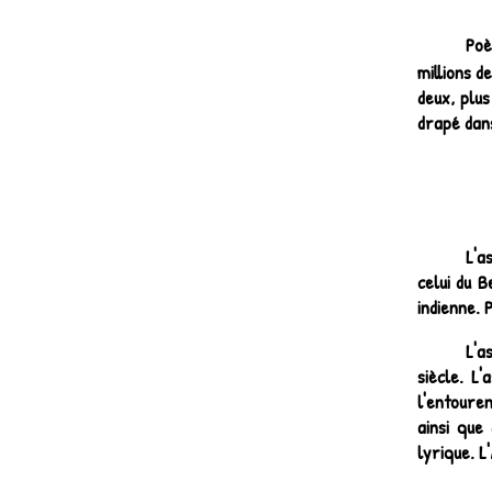
Poè
millions d
deux, plus
drapé dans
L'a
celui du 
indienne. 
L'a
siècle. L
l'entoure
ainsi que
lyrique. L