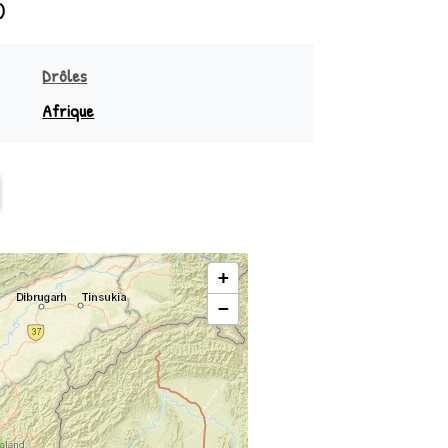
)
Drôles
Afrique
sie
Sud équateur
Océanie
Nord équateur
+
−