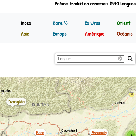
Poème traduit en assamais (570 langues
Tibétain
Index
Rare ♡
Ex Urss
Orient
Asie
Europe
Amérique
Océanie
Inde
Europe
Nord Amérique
Papoua
Indonésie
Régions
C&S Amérique
Reste 
Philippines
Reste Asie
Dzongkha
Bodo
Assamais
3