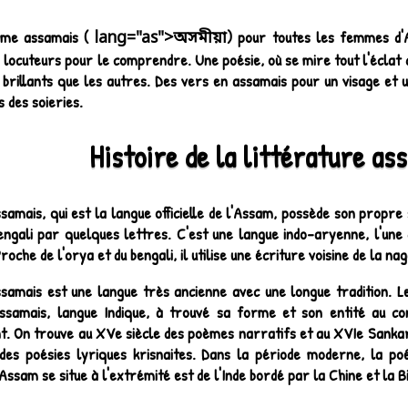
me assamais (
) pour toutes les femmes d'A
lang="as">অসমীয়া
e locuteurs pour le comprendre. Une poésie, où se mire tout l'éclat d
 brillants que les autres. Des vers en assamais pour un visage et u
 des soieries.
Histoire de la littérature as
ssamais, qui est la langue officielle de l'Assam, possède son propre sc
Bengali par quelques lettres. C'est une langue indo-aryenne, l'une
Proche de l'orya et du bengali, il utilise une écriture voisine de la nag
ssamais est une langue très ancienne avec une longue tradition. L
'assamais, langue Indique, à trouvé sa forme et son entité au c
nt. On trouve au XVe siècle des poèmes narratifs et au XVIe Sank
 des poésies lyriques krisnaites. Dans la période moderne, la poé
'Assam se situe à l'extrémité est de l'Inde bordé par la Chine et la 