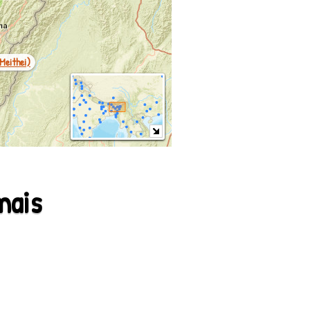
(meithei)
mais