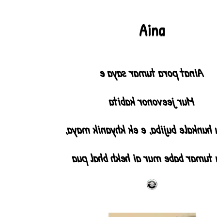
Aina
Ainat pora tumar saya e
Mur jeevonor kabita
Kintu hunkale bujiba, e ek khyanik
Aru tumar babe mur ai hekh bhal