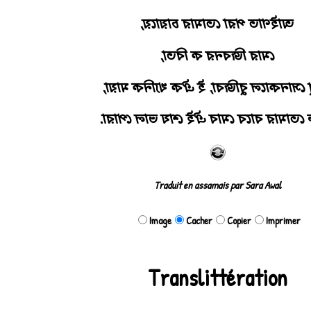
Rohingiya ♪
আইণাত পরা তোমার চায়ায়ে,
মোর জিবনর ক বিতা,
কিণূ সোনকালে বুজিবা, ই ঐক খ্যনিক মা
আরু তোমার বাবে মোব ঐই শেয ভাল প
Traduit en assamais par Sara Awal
Image
Cacher
Copier
Imprimer
Translittération