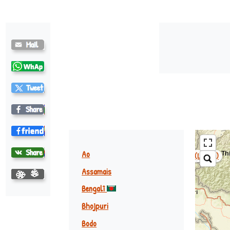
Newari (newar) ♪
Ao
Rong (lepcha)
Assamais
Bengalî
Bhojpuri
Bodo
Bhodjpouri ♪
Maïthili ♪