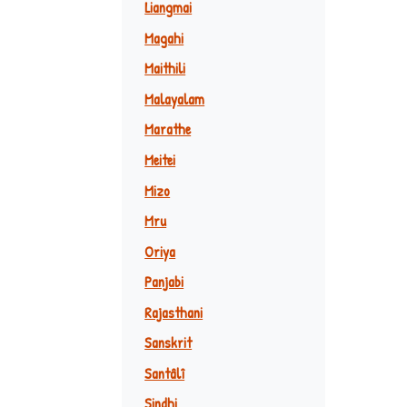
Liangmai
Magahi
Maithili
Malayalam
Marathe
Meitei
Mizo
Mru
Oriya
Panjabi
Rajasthani
Sanskrit
Santâlî
Sindhi