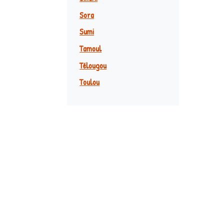
Sora
Sumi
Tamoul
Télougou
Toulou