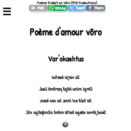
Poème traduit en võro (570 traductions)
☰
Poème d'amour võro
Var'okaehtus
Su varju kaetus
Omgi minu kõgõ parõmb laul.
Sa tulõ esi inne, ku seo kaos,
Seod jõvva väega hoita mõnõ silmäpilgu viil.