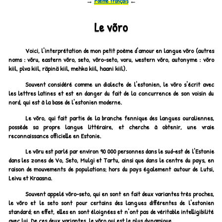
→
Poème français
←
Le võro
Voici, l'interprétation de mon petit poème d'amour en langue võro (autres
noms : võru, eastern võro, seto, võro-seto, voru, western võro, autonyme :
võro
kiil, plva kiil, räpinä kiil, mehka kiil, haani kiil
).
Souvent considéré comme un dialecte de l'estonien, le võro s'écrit avec
les lettres latines et est en danger du fait de la concurrence de son voisin du
nord, qui est à la base de l'estonien moderne.
Le võro, qui fait partie de la branche fennique des langues ouraliennes,
possède sa propre langue littéraire, et cherche à obtenir, une vraie
reconnaissance officielle en Estonie.
Le võru est parlé par environ 90 000 personnes dans le sud-est de l'Estonie
dans les zones de Vo, Seto, Mulgi et Tartu, ainsi que dans le centre du pays, en
raison de mouvements de populations; hors du pays également autour de Lutsi,
Leivu et Kraasna.
Souvent appelé võro-seto, qui en sont en fait deux variantes très proches,
le võro et le seto sont pour certains des langues différentes de l'estonien
standard; en effet, elles en sont éloignées et n'ont pas de véritable intelligibilité
avec lui. De ces deux variantes, le võro qui est le plus dynamique.