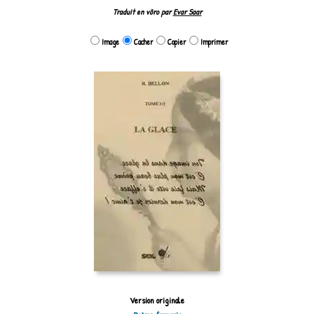
Traduit en võro par
Evar Saar
Image
Cacher
Copier
Imprimer
Version originale