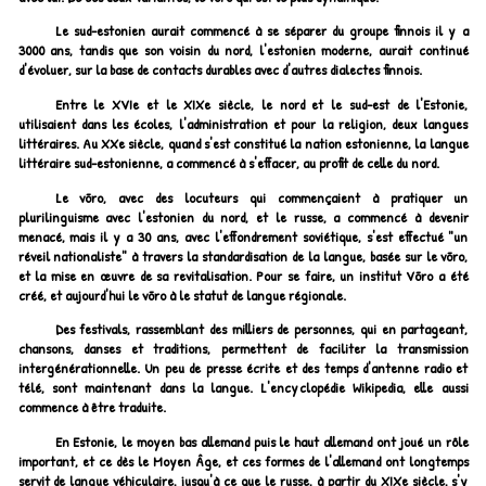
Le sud-estonien aurait commencé à se séparer du groupe finnois il y a
3000 ans, tandis que son voisin du nord, l'estonien moderne, aurait continué
d'évoluer, sur la base de contacts durables avec d'autres dialectes finnois.
Entre le XVIe et le XIXe siècle, le nord et le sud-est de l'Estonie,
utilisaient dans les écoles, l'administration et pour la religion, deux langues
littéraires. Au XXe siècle, quand s'est constitué la nation estonienne, la langue
littéraire sud-estonienne, a commencé à s'effacer, au profit de celle du nord.
Le võro, avec des locuteurs qui commençaient à pratiquer un
plurilinguisme avec l'estonien du nord, et le russe, a commencé à devenir
menacé, mais il y a 30 ans, avec l'effondrement soviétique, s'est effectué "un
réveil nationaliste" à travers la standardisation de la langue, basée sur le võro,
et la mise en œuvre de sa revitalisation. Pour se faire, un institut Võro a été
créé, et aujourd'hui le võro à le statut de langue régionale.
Des festivals, rassemblant des milliers de personnes, qui en partageant,
chansons, danses et traditions, permettent de faciliter la transmission
intergénérationnelle. Un peu de presse écrite et des temps d'antenne radio et
télé, sont maintenant dans la langue. L'encyclopédie Wikipedia, elle aussi
commence à être traduite.
En Estonie, le moyen bas allemand puis le haut allemand ont joué un rôle
important, et ce dès le Moyen Âge, et ces formes de l'allemand ont longtemps
servit de langue véhiculaire, jusqu'à ce que le russe, à partir du XIXe siècle, s'y