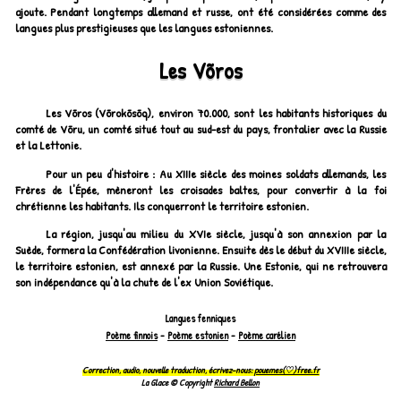
ajoute. Pendant longtemps allemand et russe, ont été considérées comme des
langues plus prestigieuses que les langues estoniennes.
Les Võros
Les Võros (
Võrokõsõq
), environ 70.000, sont les habitants historiques du
comté de Võru, un comté situé tout au sud-est du pays, frontalier avec la Russie
et la Lettonie.
Pour un peu d'histoire : Au XIIIe siècle des moines soldats allemands, les
Frères de l'Épée, mèneront les croisades baltes, pour convertir à la foi
chrétienne les habitants. Ils conquerront le territoire estonien.
La région, jusqu'au milieu du XVIe siècle, jusqu'à son annexion par la
Suède, formera la Confédération livonienne. Ensuite dès le début du XVIIIe siècle,
le territoire estonien, est annexé par la Russie. Une Estonie, qui ne retrouvera
son indépendance qu'à la chute de l'ex Union Soviétique.
Langues fenniques
Poème finnois
-
Poème estonien
-
Poème carélien
Correction, audio, nouvelle traduction, écrivez-nous:
pouemes(♡)free.fr
La Glace © Copyright
Richard Bellon