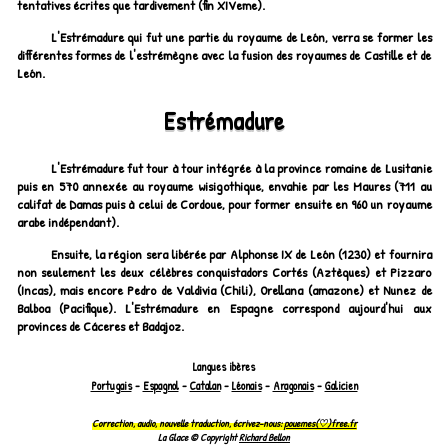
tentatives écrites que tardivement (fin XIVeme).
L'Estrémadure qui fut une partie du royaume de León, verra se former les
différentes formes de l'estrémègne avec la fusion des royaumes de Castille et de
León.
Estrémadure
L'Estrémadure fut tour à tour intégrée à la province romaine de Lusitanie
puis en 570 annexée au royaume wisigothique, envahie par les Maures (711 au
califat de Damas puis à celui de Cordoue, pour former ensuite en 960 un royaume
arabe indépendant).
Ensuite, la région sera libérée par Alphonse IX de León (1230) et fournira
non seulement les deux célèbres conquistadors Cortés (Aztèques) et Pizzaro
(Incas), mais encore Pedro de Valdivia (Chili), Orellana (amazone) et Nunez de
Balboa (Pacifique). L'Estrémadure en Espagne correspond aujourd'hui aux
provinces de Cáceres et Badajoz.
Langues ibères
Portugais
-
Espagnol
-
Catalan
-
Léonais
-
Aragonais
-
Galicien
Correction, audio, nouvelle traduction, écrivez-nous:
pouemes(♡)free.fr
La Glace © Copyright
Richard Bellon