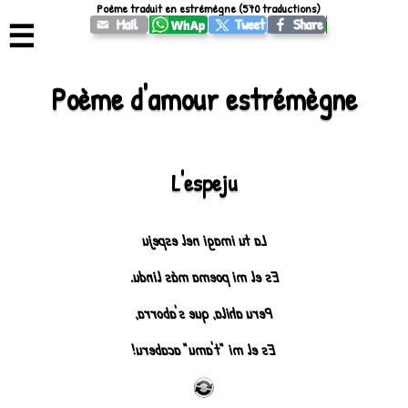
Poème traduit en estrémègne (570 traductions)
☰
Poème d'amour estrémègne
L'espeju
La tu imagi nel espeju
Es el mi poema más lindu.
Peru ahila, que s'aborra,
Es el mi "t'amu" acaberu!