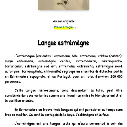
Version originale
→
Poème français
←
Langue estrémègne
L'estrémègne (variantes : estremeñu, bahu ehtremeñu, cahtúo (cahtúö),
meyu ehtremeñu, estrémègne centre, extremaduran, barranquenho,
barranquian, estrémègne sud, artu ehtremeñu, extremeño, estrémègne nord,
autonyme :
barranquênhu, ehtremeñu
) regroupe un ensemble de dialectes parlés
en Estrémadure espagnole, et au Portugal, pour un total d'environ 200 000
personnes.
Cette langue ibéro-romane, donc descendant du latin, peut être
considérée dans ses variantes comme une transition entre le léonais oriental et
le castillan andalou.
En Estrémadure on trouve trois langues qui ont pu résister au temps sans
trop se modifier. Ce sont le portugais de la Raya, l'estémègne et le fala.
L'estrémègne est une langue orale qui n'aura commencé à voir des