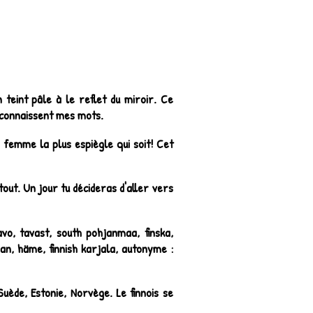
n teint pâle à le reflet du miroir. Ce
i connaissent mes mots.
 femme la plus espiègle qui soit! Cet
tout. Un jour tu décideras d'aller vers
savo, tavast, south pohjanmaa, finska,
an, häme, finnish karjala, autonyme :
uède, Estonie, Norvège. Le finnois se