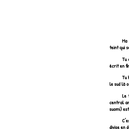
Ma 
teint qui 
Tu 
écrit en fi
Tu 
le sud là 
Le 
central an
suomi
) es
C'e
divise en 