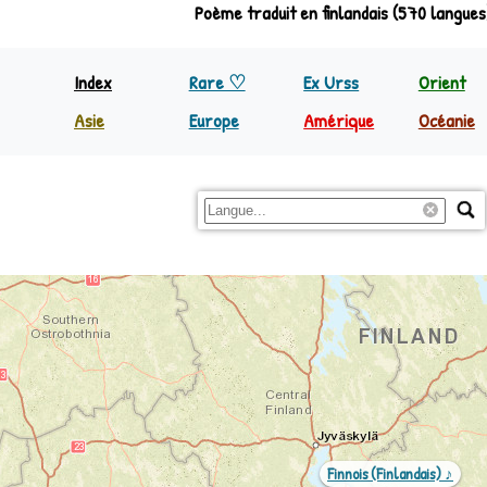
Poème traduit en finlandais (570 langues
Index
Rare ♡
Ex Urss
Orient
Asie
Europe
Amérique
Océanie
Inde
Europe
Nord Amérique
Papoua
Indonésie
Régions
C&S Amérique
Reste 
Philippines
Reste Asie
Finnois (finlandais) ♪