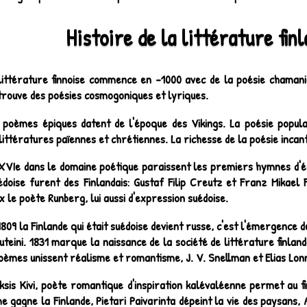
Histoire de la littérature fin
littérature finnoise commence en -1000 avec de la poésie chamani
trouve des poésies cosmogoniques et lyriques.
 poèmes épiques datent de l'époque des Vikings. La poésie popula
littératures païennes et chrétiennes. La richesse de la poésie inca
XVIe dans le domaine poétique paraissent les premiers hymnes d'ég
édoise furent des Finlandais: Gustaf Filip Creutz et Franz Mikael 
x le poète Runberg, lui aussi d'expression suédoise.
1809 la Finlande qui était suédoise devient russe, c'est l'émergence 
Juteini. 1831 marque la naissance de la société de littérature finlan
oèmes unissent réalisme et romantisme, J. V. Snellman et Elias Lon
ksis Kivi, poète romantique d'inspiration kalévaléenne permet au fi
e gagne la Finlande, Pietari Paivarinta dépeint la vie des paysans, 