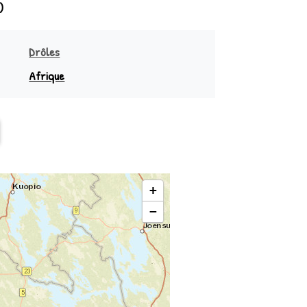
)
Drôles
Afrique
sie
Sud équateur
Océanie
Nord équateur
+
−