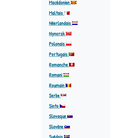
Macédonien
Maltais
Néerlandais
Nynorsk
Polonais
Portugais
Romanche
Romani
Roumain
Serbe
Sinto
Slovaque
Slovène
Suédois