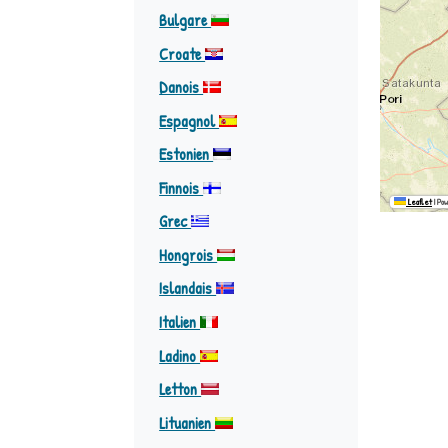
Bulgare
Croate
Danois
Espagnol
Estonien
Finnois
Leaflet
|
Pow
Grec
Hongrois
Islandais
Italien
Ladino
Letton
Lituanien