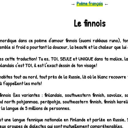
→
Poème français
←
Le finnois
nordique dans ce poème d'amour finnois (
suomi rakkaus runo
), to
semble si froid a pourtant la douceur, la beauté et la chaleur que lu
es cette traduction! Tu es, TOI, SEULE et UNIQUE dans ta malice, la
nlandais c'est TOI, il est l'exact dessin de ton visage!
habites tout au nord, tout près de la Russie, là où le blanc recouvre 
où t'appellent les mots!
finnois (les variantes : finlandais, southwestern finnish, savolax, 
d north pohjanmaa, peräpohja, southeastern finnish, finnish kareli
t la langue de 5 millions de personnes.
st une langue fennique nationale en Finlande et parlée en Russie, S
deux groupes de dialectes qui sont mutuellement compréhensibles.