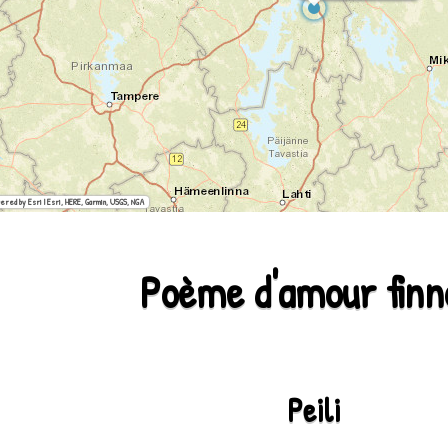
ered by Esri | Esri, HERE, Garmin, USGS, NGA
Poème d'amour finn
Peili