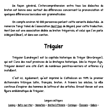
De façon général, l'intercompréhension entre tous les dialectes du
breton est bonne avec surtout des différences concernant la prononciation et
quelques différences lexicales voir grammaticales
On compte environ 40 000 personnes parlant cette variante dialectale. Je
remercie Tangi Yekel de l'association
Hent Don
de Bégard, pour cette traduction.
Hent Don est une association dédiée au breton trégorrois, et celui que l'on parle
à Bégard (Bear), et dans son canton.
Tréguier
Tréguier (Landreger) est la capitale historique du Trégor (Bro-Dreger),
qui est l'une des neuf provinces de la Bretagne historique. Dès le Moyen Âge,
Tréguier devient une cité d'art: de nombreux peintres-verriers et orfèvres s'y
installent.
C'est ici, également, qu'est imprimé le Catholicon en 1499: le premier
dictionnaire trilingue latin, français, breton. A travers les siècles, la ville
continue d'inspirer des hommes de lettres et des artistes. Ernest Renan est une
figure emblématique de Tréguier.
Langues celtiques
Leoneg
-
Batz-sur-Mer
-
Vannetais
-
Breton littéraire
-
Cornique
-
Écossais
-
Gallois
-