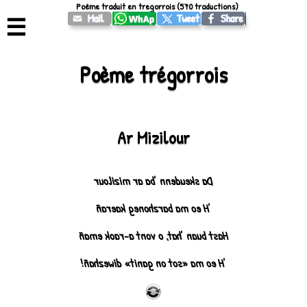
Poème traduit en tregorrois (570 traductions)
☰
Poème trégorrois
Ar Mizilour
Da skeudenn ‘ba ar mizilour
‘H eo ma barzhoneg kaerañ
Hast buan ‘hat, o vont a-raok emañ
‘H eo ma «sot on ganit» diwezhañ!