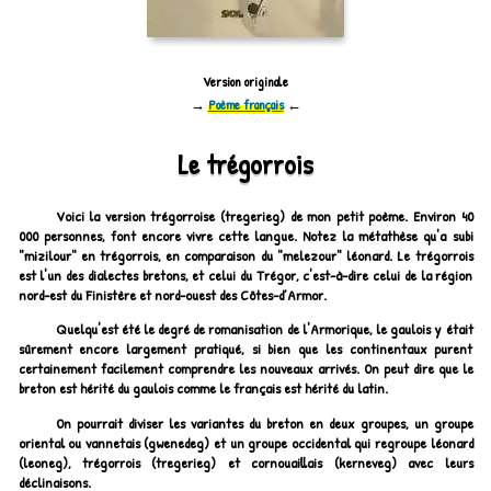
Version originale
→
Poème français
←
Le trégorrois
Voici la version trégorroise (tregerieg) de mon petit poème. Environ 40
000 personnes, font encore vivre cette langue. Notez la métathèse qu'a subi
"mizilour" en trégorrois, en comparaison du "melezour" léonard. Le trégorrois
est l'un des dialectes bretons, et celui du Trégor, c'est-à-dire celui de la région
nord-est du Finistère et nord-ouest des Côtes-d’Armor.
Quelqu'est été le degré de romanisation de l'Armorique, le gaulois y était
sûrement encore largement pratiqué, si bien que les continentaux purent
certainement facilement comprendre les nouveaux arrivés. On peut dire que le
breton est hérité du gaulois comme le français est hérité du latin.
On pourrait diviser les variantes du breton en deux groupes, un groupe
oriental ou vannetais (gwenedeg) et un groupe occidental qui regroupe léonard
(leoneg), trégorrois (tregerieg) et cornouaillais (kerneveg) avec leurs
déclinaisons.