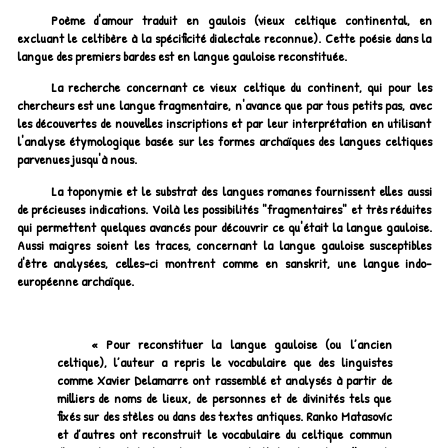
Poème d'amour traduit en gaulois (vieux celtique continental, en
excluant le celtibère à la spécificité dialectale reconnue). Cette poésie dans la
langue des premiers bardes est en langue gauloise reconstituée.
La recherche concernant ce vieux celtique du continent, qui pour les
chercheurs est une langue fragmentaire, n'avance que par tous petits pas, avec
les découvertes de nouvelles inscriptions et par leur interprétation en utilisant
l'analyse étymologique basée sur les formes archaïques des langues celtiques
parvenues jusqu'à nous.
La toponymie et le substrat des langues romanes fournissent elles aussi
de précieuses indications. Voilà les possibilités "fragmentaires" et très réduites
qui permettent quelques avancés pour découvrir ce qu'était la langue gauloise.
Aussi maigres soient les traces, concernant la langue gauloise susceptibles
d'être analysées, celles-ci montrent comme en sanskrit, une langue indo-
européenne archaïque.
« Pour reconstituer la langue gauloise (ou l’ancien
celtique), l’auteur a repris le vocabulaire que des linguistes
comme Xavier Delamarre ont rassemblé et analysés à partir de
milliers de noms de lieux, de personnes et de divinités tels que
fixés sur des stèles ou dans des textes antiques. Ranko Matasovíc
et d’autres ont reconstruit le vocabulaire du celtique commun