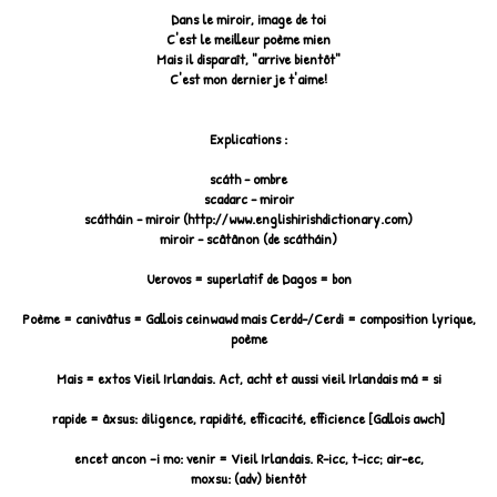
Dans le miroir, image de toi
C'est le meilleur poème mien
Mais il disparaît, "arrive bientôt"
C'est mon dernier je t'aime!
Explications :
scáth - ombre
scadarc - miroir
scátháin - miroir (http://www.englishirishdictionary.com)
miroir - scâtânon (de scátháin)
Uerovos = superlatif de Dagos = bon
Poème = canivâtus = Gallois ceinwawd mais Cerdd-/Cerdi = composition lyrique,
poème
Mais = extos Vieil Irlandais. Act, acht et aussi vieil Irlandais má = si
rapide = âxsus: diligence, rapidité, efficacité, efficience [Gallois awch]
encet ancon –i mo: venir = Vieil Irlandais. R-icc, t-icc; air-ec,
moxsu: (adv) bientôt