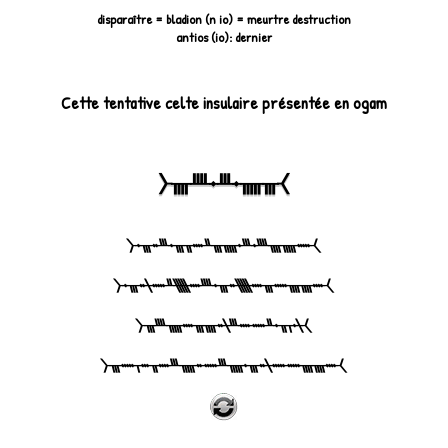
disparaître = bladion (n io) = meurtre destruction
antios (io): dernier
Cette tentative celte insulaire présentée en ogam
᚛ᚄᚉᚐᚈᚐᚅᚃ᚜
᚛ᚔᚅᚄᚉᚐᚈᚐᚅᚃᚇᚓᚂᚃᚐᚈᚑᚃᚐ᚜
᚛ᚓᚄᚄᚔᚃᚓᚏᚑᚃᚐᚉᚓᚏᚇᚔᚋᚑᚃᚐ᚜
᚛ᚋᚐᚁᚂᚐᚇᚔᚓᚈᚋᚑᚄᚃᚓᚅᚉᚃ᚜
᚛ᚓᚄᚄᚔᚔᚋᚑᚃᚐᚅᚈᚔᚑᚅᚈᚓᚂᚒᚁᚔᚃ᚜