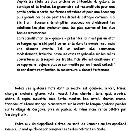
d’après les états les plus anciens de l’irlandais, du gallois, du
cornique et du breton. La grammaire est reconstituée pour une
petite partie à partir des formes attestées et pour une beaucoup
plus grande par ce qui peut être déduit du celtique commun. Il a
été était nécessaire de simplifier beaucoup en choisissant les
solutions les plus systématiques, les plus claires et les plus
faciles à mémoriser.
La reconstitution du « gaulois » présentée ici n’est pas un état
de langue qui a été parlé ou entendu dans le monde réel, mais
une ébauche vivante. Tel un enfant, elle commence
modestement, trébuche, casse les vases et gribouille sur les belles
couvertures au désespoir des érudits. Mais elle est ambitieuse et
se rapproche toujours plus de son modèle par un travail collectif
de constante rectification de ses erreurs. » Gérard Poitrenaud
Notez ces quelques mots dont la souche est gauloise: bercer, briser,
changer, craindre, glaner, valet, vassal, talus, chemin , dune, quai, bruyère,
chêne, if, sapin, alouette, bouc, lotte, mouton, bec, orteil, chemin, crème,
tonneau! cf Claude Hagège. Vous verrez sur la carte la langue gauloise pointer
sur le village de Gergovie, près du plateau du même nom, rendu célèbre par
Vercingétorix.
Entre eux ils s'appellent Celtes, ce sont les Romains qui les appellent
Gaulois, un mot qui finira par désigner les Celtes habitant en Gaule.