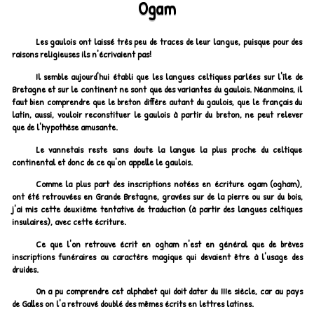
Ogam
Les gaulois ont laissé très peu de traces de leur langue, puisque pour des
raisons religieuses ils n'écrivaient pas!
Il semble aujourd'hui établi que les langues celtiques parlées sur l'île de
Bretagne et sur le continent ne sont que des variantes du gaulois. Néanmoins, il
faut bien comprendre que le breton diffère autant du gaulois, que le français du
latin, aussi, vouloir reconstituer le gaulois à partir du breton, ne peut relever
que de l'hypothèse amusante.
Le vannetais reste sans doute la langue la plus proche du celtique
continental et donc de ce qu'on appelle le gaulois.
Comme la plus part des inscriptions notées en écriture ogam (ogham),
ont été retrouvées en Grande Bretagne, gravées sur de la pierre ou sur du bois,
j'ai mis cette deuxième tentative de traduction (à partir des langues celtiques
insulaires), avec cette écriture.
Ce que l'on retrouve écrit en ogham n'est en général que de brèves
inscriptions funéraires au caractère magique qui devaient être à l'usage des
druides.
On a pu comprendre cet alphabet qui doit dater du IIIe siècle, car au pays
de Galles on l'a retrouvé doublé des mêmes écrits en lettres latines.