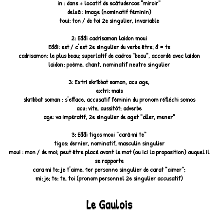
in : dans + locatif de scâtudercos "miroir"
deluâ : image (nominatif féminin)
toui: ton / de toi 2e singulier, invariable
2: Eđđi cadrisamon laidon moui
Eđđi: est / c'est 2e singulier du verbe être; đ = ts
cadrisamon: le plus beau; superlatif de cadros "beau", accordé avec laidon
laidon: poème, chant, nominatif neutre singulier
3: Extri skrîbbat soman, acu age,
extri: mais
skrîbbat soman : s'efface, accusatif féminin du pronom réfléchi somos
acu: vite, aussitôt; adverbe
age: va impératif, 2e singulier de aget "aller, mener"
3: Eđđi tigos moui "carâ mi te"
tigos: dernier, nominatif, masculin singulier
moui : mon / de moi; peut être placé avant le mot (ou ici la proposition) auquel il
se rapporte
cara mi te: je t'aime, 1er personne singulier de carat "aimer";
mi: je; te: te, toi (pronom personnel 2e singulier accusatif)
Le Gaulois