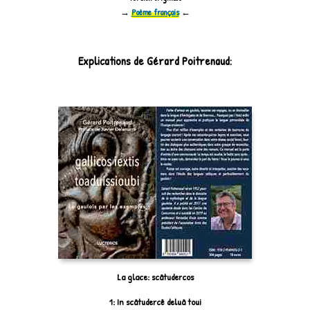
→
Poème français
←
Explications de Gérard Poitrenaud:
La glace: scâtudercos
1: In scâtudercê deluâ toui