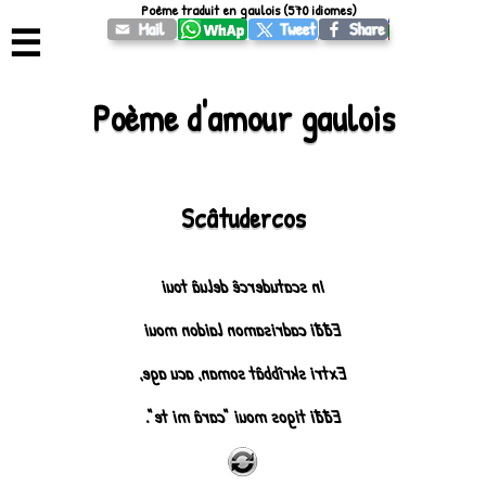
Poème traduit en gaulois (570 idiomes)
☰
Poème d'amour gaulois
Scâtudercos
In scatudercê deluâ toui
Eđđi cadrisamon laidon moui
Extri skrîbbât soman, acu age,
Eđđi tigos moui "carâ mi te".