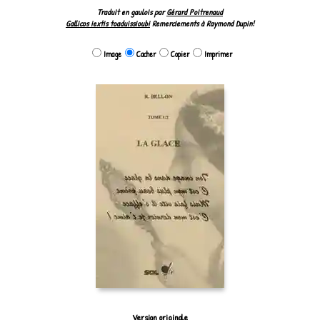
Traduit en gaulois par
Gérard Poitrenaud
Gallicos iextis toaduissioubi
Remerciements à Raymond Dupin!
Image
Cacher
Copier
Imprimer
Version originale