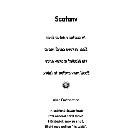
Scatanv
In scatanv delva tova
Essi verova cerdi mova
Ma bladiet moxsv encv
Essii mov antion te lubiv.
Avec l'intonation
In scâtânû delwâ towâ
Etsi werowâ cerdî mowâ.
Mâ bladiet, moxsu encû,
Etsi-i mou antion "te lubiû".