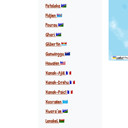
Fataleka
Fidjien
Fourau
Ghari
Gilbertin
Gunwinggu
Leaflet
|
Pow
Hawaïen
Kanak-Ajiê
Kanak-Drehu
Kanak-Paicî
Kosraéen
Kwaraʼae
Lenakel