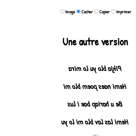
Image
Cacher
Copier
Imprimer
Une autre version
Pikja blo yu lo mira
Hemi naes poem blo mi
Be u hariap bae i lus
Hemi las lav blo mi lo yu