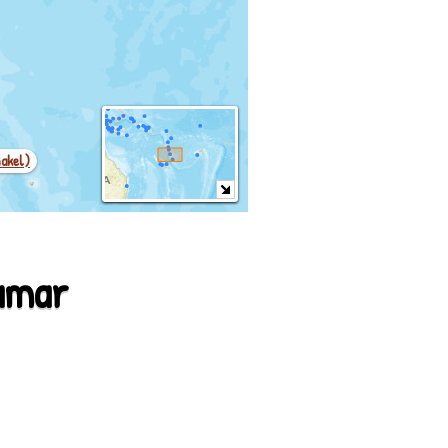
nakel)
amar