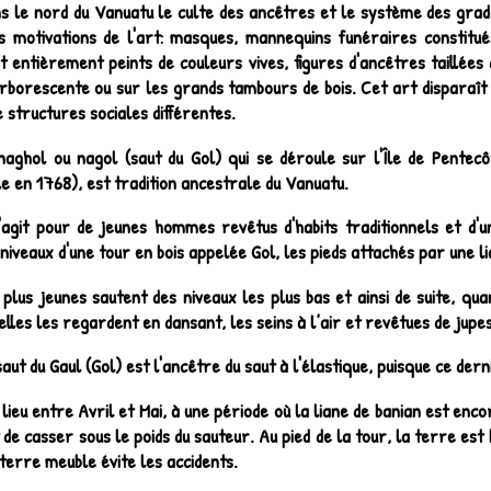
s le nord du Vanuatu le culte des ancêtres et le système des grade
es motivations de l'art: masques, mannequins funéraires constitu
 entièrement peints de couleurs vives, figures d'ancêtres taillées 
borescente ou sur les grands tambours de bois. Cet art disparaît d
e structures sociales différentes.
naghol ou nagol (saut du Gol) qui se déroule sur l'Île de Pentec
le en 1768), est tradition ancestrale du Vanuatu.
s'agit pour de jeunes hommes revêtus d'habits traditionnels et d'
 niveaux d'une tour en bois appelée Gol, les pieds attachés par une li
 plus jeunes sautent des niveaux les plus bas et ainsi de suite, 
elles les regardent en dansant, les seins à l’air et revêtues de jupe
saut du Gaul (Gol) est l'ancêtre du saut à l'élastique, puisque ce der
a lieu entre Avril et Mai, à une période où la liane de banian est enc
 de casser sous le poids du sauteur. Au pied de la tour, la terre est 
 terre meuble évite les accidents.