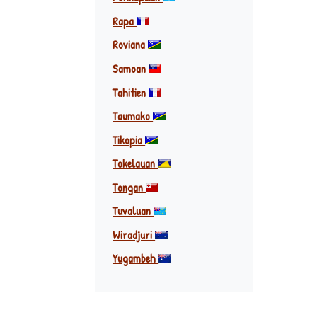
Rapa
Roviana
Samoan
Tahitien
Taumako
Tikopia
Tokelauan
Tongan
Tuvaluan
Wiradjuri
Yugambeh