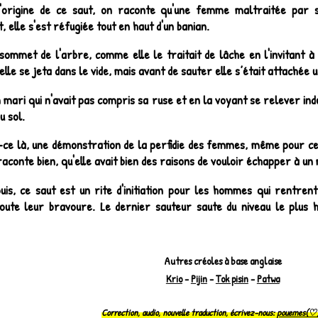
'origine de ce saut, on raconte qu'une femme maltraitée par s
t, elle s'est réfugiée tout en haut d'un banian.
sommet de l'arbre, comme elle le traitait de lâche en l'invitant à la
lle se jeta dans le vide, mais avant de sauter elle s’était attachée un
 mari qui n'avait pas compris sa ruse et en la voyant se relever ind
u sol.
-ce là, une démonstration de la perfidie des femmes, même pour cel
 raconte bien, qu'elle avait bien des raisons de vouloir échapper à un 
uis, ce saut est un rite d'initiation pour les hommes qui rentren
ute leur bravoure. Le dernier sauteur saute du niveau le plus h
Autres créoles à base anglaise
Krio
-
Pijin
-
Tok pisin
-
Patwa
Correction, audio, nouvelle traduction, écrivez-nous:
pouemes(♡)