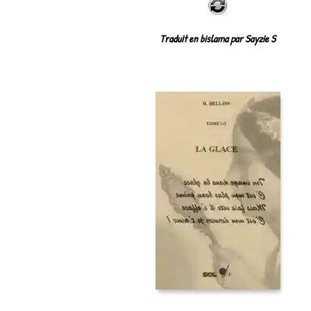
Traduit en bislama par Sayzie S