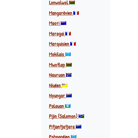
Lonwolwol
Mangarévien
Maori
Maragai
Marquisien
Mokilais
Mwotlap
Nauruan
Niuéen
Nyungar
Palauan
Pijin (Salomon)
Pitjantjatjara
Pohnapéien