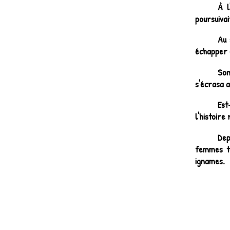
À l
poursuivai
Au 
échapper e
Son
s'écrasa a
Est
l'histoire
Dep
femmes to
ignames.