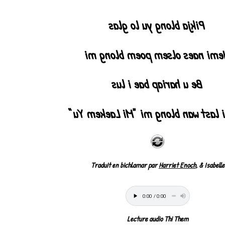
Pikja blong yu lo glas
Hemi naes olsem poem blong m
Be u hariap bae i lus
Hemi last wan blong mi “Mi Laeke
Traduit en bichlamar par
Harriet Enoch
, & Isabelle
Lecture audio Thi Them