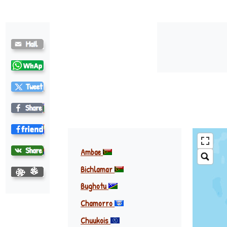
Ambae
Bichlamar
Bughotu
Chamorro
Chuukois