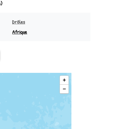
s)
Drôles
Afrique
sie
Sud équateur
Océanie
Nord équateur
+
−