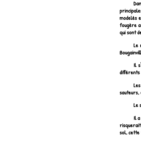
Dan
principal
modelés et
fougère ar
qui sont d
Le 
Bougainvil
Il 
différents
Les
sauteurs, 
Le 
Il 
risquerait
sol, cette