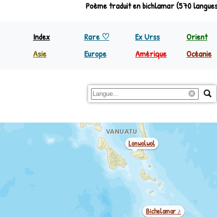
Poème traduit en bichlamar (570 langue
Mwotlap ♪
Index
Rare ♡
Ex Urss
Orient
Asie
Europe
Amérique
Océanie
Inde
Europe
Nord Amérique
Papoua
Indonésie
Régions
C&S Amérique
Reste 
Philippines
Reste Asie
Ambae
Lonwolwol
Bichelamar ♪