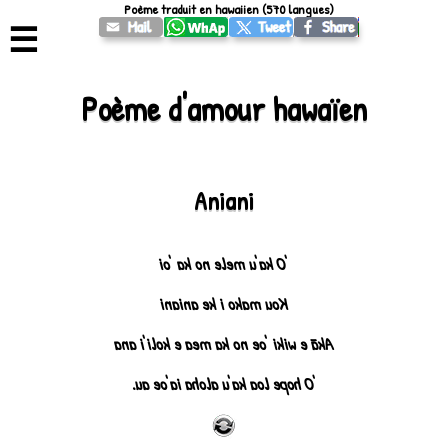
Poème traduit en hawaiien (570 langues)
☰
Poème d'amour hawaïen
Aniani
'O ka'u mele no ka 'oi
Kou mako i ke aniani
Akā e wiki 'oe no ka mea e koli'i ana
'O hope loa ka'u aloha ia'oe au.