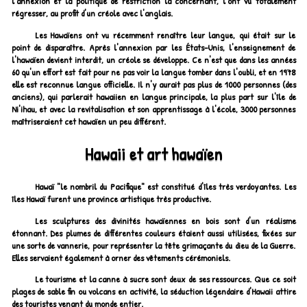
l'annexion et la politique de restriction la concernant, l'ont vu totalement
régresser, au profit d'un créole avec l'anglais.
Les Hawaïens ont vu récemment renaître leur langue, qui était sur le
point de disparaître. Après l'annexion par les États-Unis, l'enseignement de
l'hawaïen devient interdit, un créole se développe. Ce n'est que dans les années
60 qu'un effort est fait pour ne pas voir la langue tomber dans l'oubli, et en 1978
elle est reconnue langue officielle. Il n'y aurait pas plus de 1000 personnes (des
anciens), qui parlerait hawaiien en langue principale, la plus part sur l'île de
Ni'ihau, et avec la revitalisation et son apprentissage à l'école, 3000 personnes
maîtriseraient cet hawaïen un peu différent.
Hawaii et art hawaïen
Hawaï "le nombril du Pacifique" est constitué d'îles très verdoyantes. Les
îles Hawaï furent une province artistique très productive.
Les sculptures des divinités hawaïennes en bois sont d'un réalisme
étonnant. Des plumes de différentes couleurs étaient aussi utilisées, fixées sur
une sorte de vannerie, pour représenter la tête grimaçante du dieu de la Guerre.
Elles servaient également à orner des vêtements cérémoniels.
Le tourisme et la canne à sucre sont deux de ses ressources. Que ce soit
plages de sable fin ou volcans en activité, la séduction légendaire d'Hawaii attire
des touristes venant du monde entier.