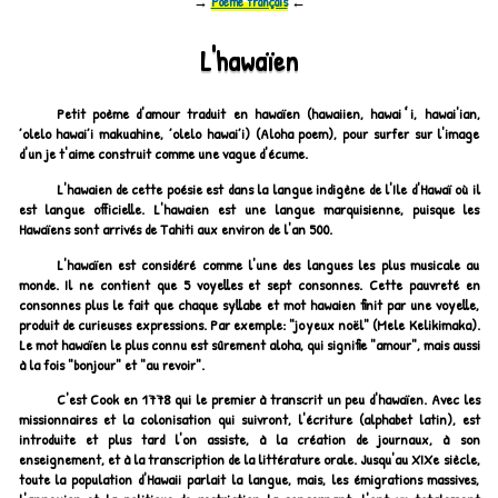
→
Poème français
←
L'hawaïen
Petit poème d'amour traduit en hawaïen (hawaiien, hawaiʻi, hawai'ian,
’olelo hawai’i makuahine, ’olelo hawai’i) (Aloha poem), pour surfer sur l'image
d'un je t'aime construit comme une vague d'écume.
L'hawaien de cette poésie est dans la langue indigène de l'Ile d'Hawaï où il
est langue officielle. L'hawaien est une langue marquisienne, puisque les
Hawaïens sont arrivés de Tahiti aux environ de l'an 500.
L'hawaïen est considéré comme l'une des langues les plus musicale au
monde. Il ne contient que 5 voyelles et sept consonnes. Cette pauvreté en
consonnes plus le fait que chaque syllabe et mot hawaien finit par une voyelle,
produit de curieuses expressions. Par exemple: "joyeux noël" (Mele Kelikimaka).
Le mot hawaïen le plus connu est sûrement aloha, qui signifie "amour", mais aussi
à la fois "bonjour" et "au revoir".
C'est Cook en 1778 qui le premier à transcrit un peu d'hawaïen. Avec les
missionnaires et la colonisation qui suivront, l'écriture (alphabet latin), est
introduite et plus tard l'on assiste, à la création de journaux, à son
enseignement, et à la transcription de la littérature orale. Jusqu'au XIXe siècle,
toute la population d'Hawaii parlait la langue, mais, les émigrations massives,