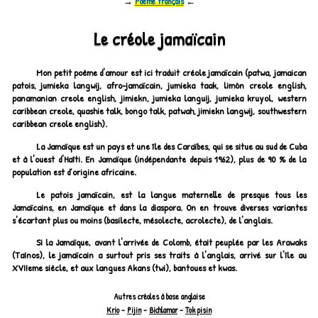
→
Poème français
←
Le créole jamaïcain
Mon petit poème d'amour est ici traduit créole jamaïcain (patwa, jamaican
patois, jumieka langwij, afro-jamaïcain, jumieka taak, limón creole english,
panamanian creole english, jimiekn, jumieka languij, jumieka kruyol, western
caribbean creole, quashie talk, bongo talk, patwah, jimiekn langwij, southwestern
caribbean creole english).
La Jamaïque est un pays et une île des Caraïbes, qui se situe au sud de Cuba
et à l'ouest d'Haîti. En Jamaïque (indépendante depuis 1962), plus de 90 % de la
population est d’origine africaine.
Le patois jamaïcain, est la langue maternelle de presque tous les
Jamaïcains, en Jamaïque et dans la diaspora. On en trouve diverses variantes
s'écartant plus ou moins (basilecte, mésolecte, acrolecte), de l'anglais.
Si la Jamaïque, avant l'arrivée de Colomb, était peuplée par les Arawaks
(Taínos), le jamaïcain a surtout pris ses traits à l'anglais, arrivé sur l'île au
XVIIeme siècle, et aux langues Akans (twi), bantoues et kwas.
Autres créoles à base anglaise
Krio
-
Pijin
-
Bichlamar
-
Tok pisin