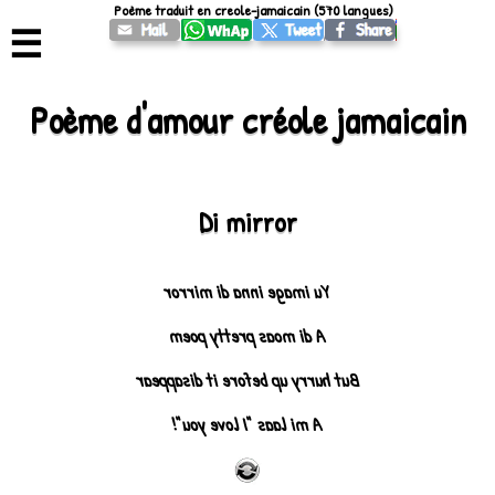
Poème traduit en creole-jamaicain (570 langues)
☰
Poème d'amour créole jamaicain
Di mirror
Yu image inna di mirror
A di moas pretty poem
But hurry up before it disappear
A mi laas "I love you"!