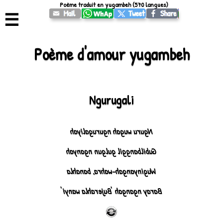
Poème traduit en yugambeh (570 langues)
☰
Poème d'amour yugambeh
Ngurugali
Nguru wugah ngurugaliyah
Gubilbanggil gulgun nganyah
Wuginyangah-wahra, banahla
Baray ngangah 'Bujerahla wanyi'