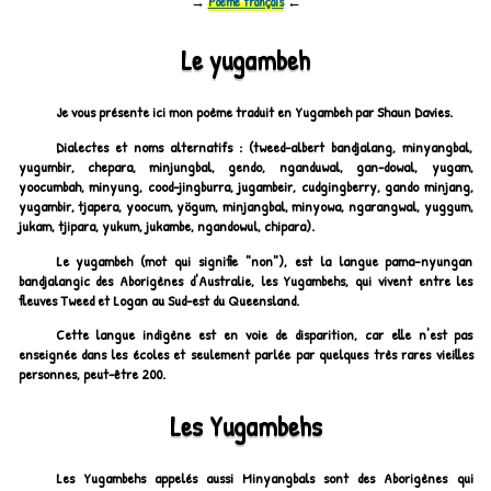
→
Poème français
←
Le yugambeh
Je vous présente ici mon poème traduit en Yugambeh par Shaun Davies.
Dialectes et noms alternatifs : (tweed-albert bandjalang, minyangbal,
yugumbir, chepara, minjungbal, gendo, nganduwal, gan-dowal, yugam,
yoocumbah, minyung, cood-jingburra, jugambeir, cudgingberry, gando minjang,
yugambir, tjapera, yoocum, yögum, minjangbal, minyowa, ngarangwal, yuggum,
jukam, tjipara, yukum, jukambe, ngandowul, chipara).
Le yugambeh (mot qui signifie "non"), est la langue pama–nyungan
bandjalangic des Aborigènes d'Australie, les Yugambehs, qui vivent entre les
fleuves Tweed et Logan au Sud-est du Queensland.
Cette langue indigène est en voie de disparition, car elle n'est pas
enseignée dans les écoles et seulement parlée par quelques très rares vieilles
personnes, peut-être 200.
Les Yugambehs
Les Yugambehs appelés aussi Minyangbals sont des Aborigènes qui