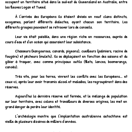
occupent un territoire situé dans le sud-est du Queensland en Australie, entre
les fleuves Logan et Tweed.
À l'arrivée des Européens ils étaient divisés en neuf clans distincts,
exogames, parlant différents dialectes, ayant chacun son territoire. Les
différents groupes pouvaient se retrouver lors de conseils.
Leur vie était paisible, dans une région riche en ressources, auprès de
cours d'eau et d'un océan qui assuraient leur subsistance.
Chasseurs (kangourous, canards, pigeons), cueilleurs (palmiers, racine de
fougère) et pêcheurs (mulets). Ils se déplaçaient en fonction des saisons et du
gibier à traquer, avec comme principaux outils (filets, lances, boomerangs,
canoës).
Très vite, pour les terres, vinrent les conflits avec les Européens... et
ceux-ci, après leur avoir transmis alcool et maladies, les regroupèrent dans des
réserves.
Aujourd'hui la dernière réserve est fermée, et le mélange de population
sur leur territoire, avec colons et travailleurs de diverses origines, les met en
grand danger de perdre leur identité.
L'archéologie montre que l'implantation australienne autochtone est
vieille de plusieurs dizaines de milliers d'années.