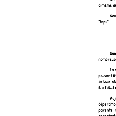
a même au
Nou
"tapu".
Dum
nombreuses
La 
peuvent êt
de leur sé
il a fallu
Auj
déperditi
parents 
ancestral