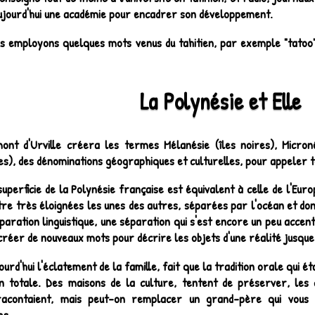
jourd'hui une académie pour encadrer son développement.
s employons quelques mots venus du tahitien, par exemple "tatoo" 
La Polynésie et Elle
ont d'Urville créera les termes Mélanésie (îles noires), Micronés
), des dénominations géographiques et culturelles, pour appeler tou
superficie de la Polynésie française est équivalent à celle de l'Europ
re très éloignées les unes des autres, séparées par l'océan et donc 
paration linguistique, une séparation qui s'est encore un peu acce
t créer de nouveaux mots pour décrire les objets d'une réalité jusque
ourd'hui l'éclatement de la famille, fait que la tradition orale qui é
on totale. Des maisons de la culture, tentent de préserver, les
racontaient, mais peut-on remplacer un grand-père qui vous 
es.