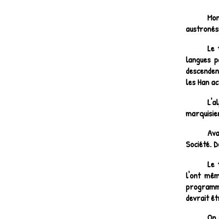
Mon
austronési
Le 
langues p
descenden
les Han ac
L'a
marquisien
Ava
Société. D
Le 
l'ont mêm
programme
devrait êt
On 