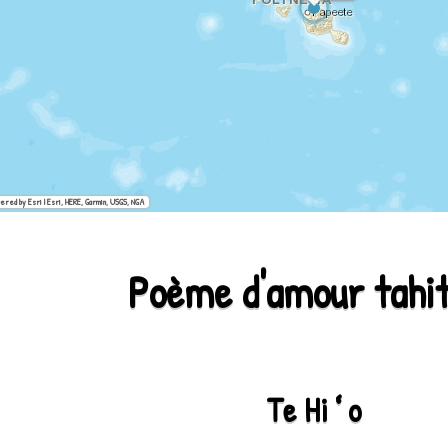
ered by Esri | Esri, HERE, Garmin, USGS, NGA
Poème d'amour tahi
Te Hiʻo