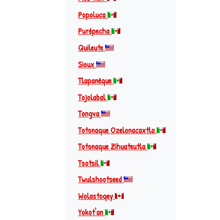
Popoluca
Purépecha
Quileute
Sioux
Tlapanèque
Tojolabal
Tongva
Totonaque Ozelonacaxtla
Totonaque Zihuateutla
Tsotsil
Twulshootseed
Wolastoqey
Yokot'an