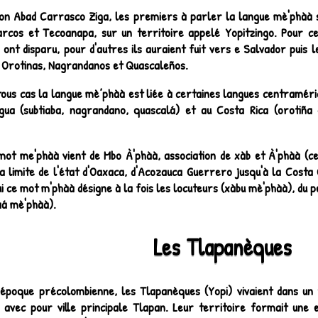
on Abad Carrasco Ziga, les premiers à parler la langue mè'phàà s'
rcos et Tecoanapa, sur un territoire appelé Yopitzingo. Pour ce
ont disparu, pour d'autres ils auraient fuit vers e Salvador puis l
, Orotinas, Nagrandanos et Quascaleños.
tous cas la langue mè’phàà est liée à certaines langues centraméri
gua (subtiaba, nagrandano, quascalá) et au Costa Rica (orotiña 
mot me'phàà vient de Mbo À'phàà, association de xàb et À'phàà (ce
a limite de l'état d'Oaxaca, d'Acozauca Guerrero jusqu'à la Costa 
i ce mot m'phàà désigne à la fois les locuteurs (xàbu mè'phàà), du p
áá mè'phàà).
Les Tlapanèques
'époque précolombienne, les Tlapanèques (Yopi) vivaient dans un 
 avec pour ville principale Tlapan. Leur territoire formait une 