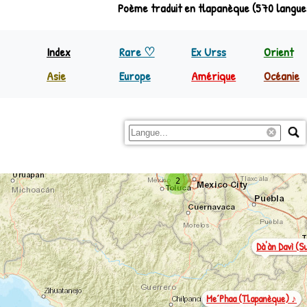
Poème traduit en tlapanèque (570 langue
Index
Rare ♡
Ex Urss
Orient
Asie
Europe
Amérique
Océanie
Inde
Europe
Nord Amérique
Papoua
Indonésie
Régions
C&S Amérique
Reste 
Philippines
2
Purépecha
Reste Asie
2
Dà'àn Davì (
Me´phaa (tlapanèque) ♪