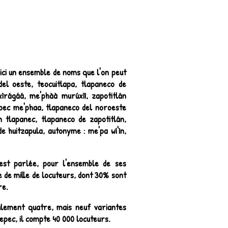
ci un ensemble de noms que l'on peut
el oeste, teocuitlapa, tlapaneco de
xìrágáá, me'phàà murúxìì, zapotitlán
epec me'phaa, tlapaneco del noroeste
 tlapanec, tlapaneco de zapotitlán,
de huitzapula, autonyme :
me'pa wí'ìn,
st parlée, pour l'ensemble de ses
e de mille de locuteurs, dont 30% sont
re.
eulement quatre, mais neuf variantes
tepec, il compte 40 000 locuteurs.