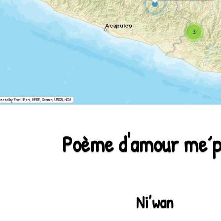
3
ered by Esri | Esri, HERE, Garmin, USGS, NGA
Poème d'amour me´p
Ni’wan