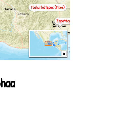
Tlahuitoltepec (mixe)
Zapotèque
haa