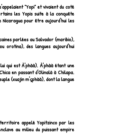
appelaient "Yopi" et vivaient du coté
rtains les Yopis suite à la conquête
e Nicaragua pour être aujourd'hui les
caines parlées au Salvador (maribio),
ou orotina), des langues aujourd'hui
lui qui est À'phàà). À'phàà étant une
Chica en passant d'Olinalá à Chilapa.
euple (xuajin m'çphàà), dont la langue
territoire appelé Yopitzinco par les
enclave au milieu du puissant empire