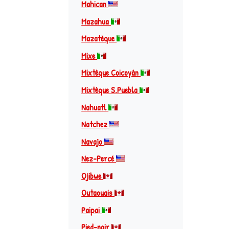
Mahican
Mazahua
Mazatèque
Mixe
Mixtèque Coicoyán
Mixtèque S.Puebla
Nahuatl
Natchez
Navajo
Nez-Percé
Ojibwe
Outaouais
Paipai
Pied-noir