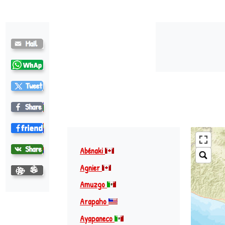
Abénaki
Agnier
Amuzgo
Arapaho
Ayapaneco