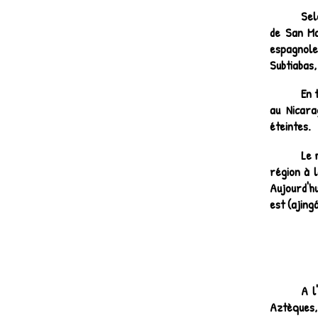
Sel
de San Ma
espagnole 
Subtiabas
En 
au Nicara
éteintes.
Le 
région à l
Aujourd'hu
est (ajing
A l
Aztèques,