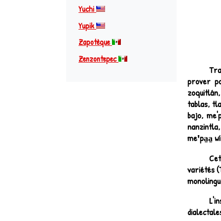
Yuchi
Yupik
Zapotèque
Zenzontepec
Tra
prover po
zoquitlán
tablas, t
bajo, me'
nanzintla
meꞌpa̱a̱ wíꞌ
Cet
variétés (
monolingue
L'i
dialectale