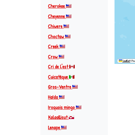
Cherokee
Cheyenne
Chiwere
Choctaw
Creek
Crow
Leaflet
|
Pow
Cri de l'est
Cuicatèque
Gros-Ventre
Haïda
Iroquois mingo
Kalaallisut
Lenape