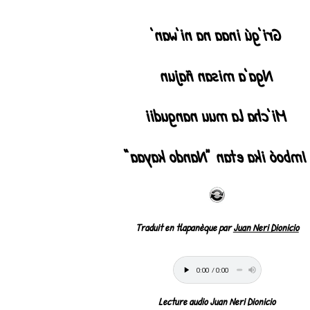
Gri’gú inaa na ni’wan’
Nga’a misan ñajun
Mi’cha la muu nangudii
Imboó ika etan “Nando kayaa”
Traduit en tlapanèque par
Juan Neri Dionicio
Lecture audio Juan Neri Dionicio