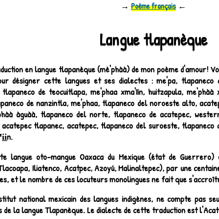
→
Poème français
←
Langue tlapanèque
duction en langue tlapanèque (mè'phàà) de mon poème d'amour! Voi
ur désigner cette langues et ses dialectes : me'pa, tlapaneco d
, tlapaneco de teocuitlapa, me'phaa xma'íín, huitzapula, me'phàà 
lapaneco de nanzintla, me'phaa, tlapaneco del noroeste alto, acat
phàà àguàà, tlapaneco del norte, tlapaneco de acatepec, western
, acatepec tlapanec, acatepec, tlapaneco del suroeste, tlapaneco 
i̱i̱n
.
te langue oto-mangue Oaxaca du Mexique (état de Guerrero) e
Tlacoapa, Iliatenco, Acatpec, Azoyú, Malinaltepec), par une centain
s, et le nombre de ces locuteurs monolingues ne fait que s'accroît
nstitut national mexicain des langues indigènes, ne compte pas s
s de la langue Tlapanèque. Le dialecte de cette traduction est l'Aca