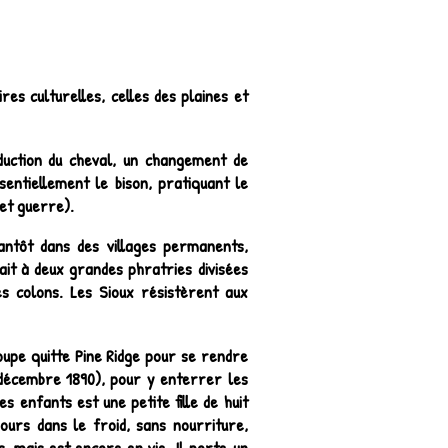
es culturelles, celles des plaines et
duction du cheval, un changement de
sentiellement le bison, pratiquant le
 et guerre).
tantôt dans des villages permanents,
it à deux grandes phratries divisées
es colons. Les Sioux résistèrent aux
oupe quitte Pine Ridge pour se rendre
 décembre 1890), pour y enterrer les
s enfants est une petite fille de huit
urs dans le froid, sans nourriture,
, mais est encore en vie. Il porte un