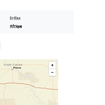
Drôles
Afrique
sie
Sud équateur
Océanie
Nord équateur
+
−