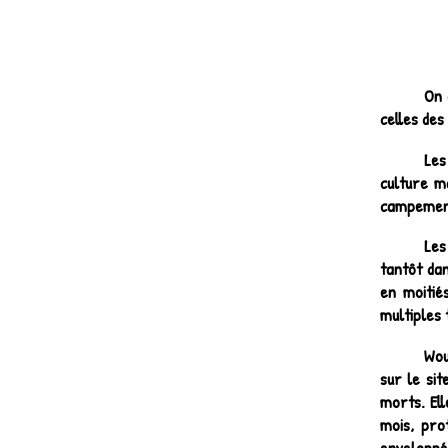
On 
celles des
Les
culture m
campement 
Les
tantôt da
en moitié
multiples 
Wou
sur le si
morts. Ell
mois, pro
enveloppé 