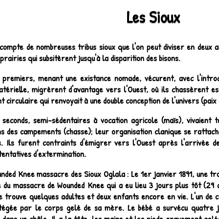
Les Sioux
compte de nombreuses tribus sioux que l'on peut diviser en deux air
 prairies qui subsitèrent jusqu'à la disparition des bisons.
 premiers, menant une existance nomade, vécurent, avec l'intro
atérielle, migrèrent d'avantage vers l'Ouest, où ils chassèrent es
circulaire qui renvoyait à une double conception de l'univers (paix
 seconds, semi-sédentaires à vocation agricole (maïs), vivaient 
ns des campements (chasse); leur organisation clanique se rattacha
s. Ils furent contraints d'émigrer vers l'Ouest après l'arrivée d
tentatives d'extermination.
nded Knee massacre des Sioux Oglala : Le 1er janvier 1891, une tr
te du massacre de Wounded Knee qui a eu lieu 3 jours plus tôt (29
e trouve quelques adultes et deux enfants encore en vie. L'un de ce
tégée par le corps gelé de sa mère. Le bébé a survécu quatre jo
dans un châle. Il a la tête, les mains et les pieds gravement gelés