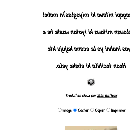
Wakagapi nitawa ki miyoglas'in m
Le olowan mitawa ki iyotan waste 
Eyas inahni yo le ecana kajuju k
Heon tecihila ki ehake yelo.
Traduit en sioux par
Slim Batteux
Image
Cacher
Copier
Imprimer