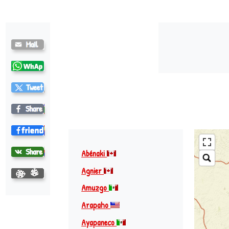
Cheyenne
Apsáalooke (crow) ♪
Abénaki
Agnier
Amuzgo
Arapaho
Ayapaneco