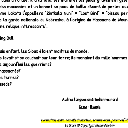
 des mocassins et un bonnet en peau de buffle décoré de perles au
emme Lakota l'appellera "Zintkala Nuni" = "Lost Bird" = "oiseau pe
e la garde nationale du Nebraska, à l'origine du Massacre de Wou
"une relique intéressante".
ing Bull:
ais enfant, les Sioux étaient maîtres du monde.
se levait et se couchait sur leur terre; ils menaient dix mille homme
s aujourd'hui les guerriers?
 massacrés?
os terres?
ossède?
Autres langues amérindiennes nord
Crow
-
Baxoje
Correction, audio, nouvelle traduction, écrivez-nous:
pouemes(♡)
La Glace © Copyright
Richard Bellon