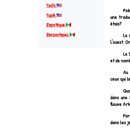
Yuchi
Poè
Yupik
une traduc
étais?
Zapotèque
Zenzontepec
Le 
l'ouest. O
Le 
et de nomb
Au 
ceux qui l
Qua
dans une 
fleuve Ar
Par
dans les j