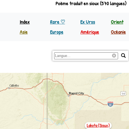
Poème traduit en sioux (570 langues)
Index
Rare ♡
Ex Urss
Orient
Asie
Europe
Amérique
Océanie
Inde
Europe
Nord Amérique
Papoua
Indonésie
Régions
C&S Amérique
Reste 
Philippines
Reste Asie
Lakota (sioux)