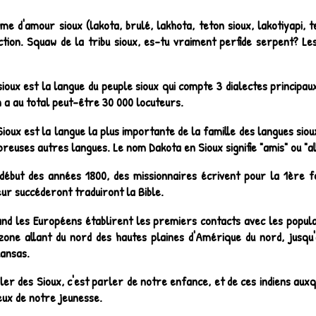
me d'amour sioux (lakota, brulé, lakhota, teton sioux, lakotiyapi, 
tion. Squaw de la tribu sioux, es-tu vraiment perfide serpent? Les
sioux est la langue du peuple sioux qui compte 3 dialectes principaux
n a au total peut-être 30 000 locuteurs.
Sioux est la langue la plus importante de la famille des langues sio
reuses autres langues. Le nom Dakota en Sioux signifie "amis" ou "all
début des années 1800, des missionnaires écrivent pour la 1ère fo
eur succéderont traduiront la Bible.
nd les Européens établirent les premiers contacts avec les populati
zone allant du nord des hautes plaines d'Amérique du nord, jusqu
kansas.
ler des Sioux, c'est parler de notre enfance, et de ces indiens aux
eux de notre jeunesse.