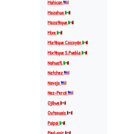
Mahican
Mazahua
Mazatèque
Mixe
Mixtèque Coicoyán
Mixtèque S.Puebla
Nahuatl
Natchez
Navajo
Nez-Percé
Ojibwe
Outaouais
Paipai
Pied-noir