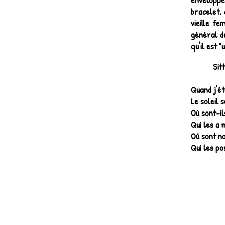
bracelet,
vieille f
général d
qu'il est 
Sitt
Quand j'ét
Le soleil 
Où sont-il
Qui les a
Où sont n
Qui les p