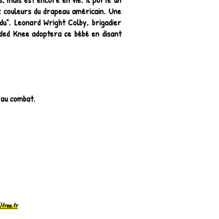
x couleurs du drapeau américain. Une
rdu". Leonard Wright Colby, brigadier
nded Knee adoptera ce bébé en disant
s au combat.
free.fr