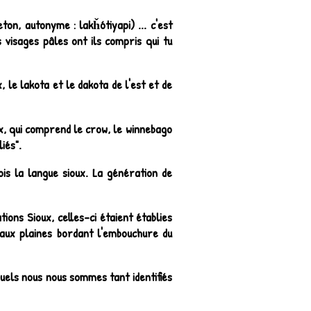
teton, autonyme :
lakȟótiyapi
) ... c'est
 visages pâles ont ils compris qui tu
, le lakota et le dakota de l'est et de
ux, qui comprend le crow, le winnebago
iés".
is la langue sioux. La génération de
ons Sioux, celles-ci étaient établies
'aux plaines bordant l'embouchure du
quels nous nous sommes tant identifiés