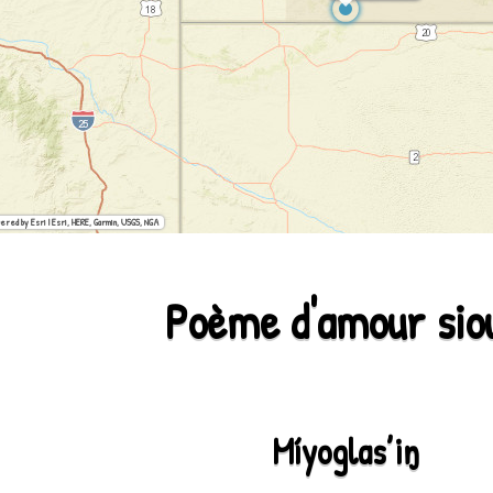
ered by Esri | Esri, HERE, Garmin, USGS, NGA
Poème d'amour sio
Míyoglas’iŋ