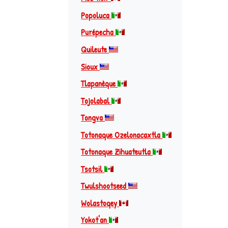
Popoluca
Purépecha
Quileute
Sioux
Tlapanèque
Tojolabal
Tongva
Totonaque Ozelonacaxtla
Totonaque Zihuateutla
Tsotsil
Twulshootseed
Wolastoqey
Yokot'an