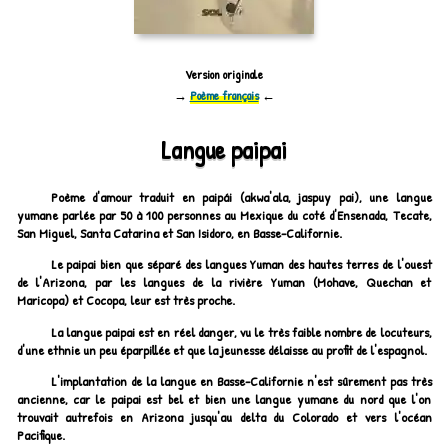
Version originale
→
Poème français
←
Langue paipai
Poème d'amour traduit en paipái (akwa'ala, jaspuy pai), une langue
yumane parlée par 50 à 100 personnes au Mexique du coté d'Ensenada, Tecate,
San Miguel, Santa Catarina et San Isidoro, en Basse-Californie.
Le paipai bien que séparé des langues Yuman des hautes terres de l'ouest
de l'Arizona, par les langues de la rivière Yuman (Mohave, Quechan et
Maricopa) et Cocopa, leur est très proche.
La langue paipai est en réel danger, vu le très faible nombre de locuteurs,
d'une ethnie un peu éparpillée et que la jeunesse délaisse au profit de l'espagnol.
L'implantation de la langue en Basse-Californie n'est sûrement pas très
ancienne, car le paipai est bel et bien une langue yumane du nord que l'on
trouvait autrefois en Arizona jusqu'au delta du Colorado et vers l'océan
Pacifique.