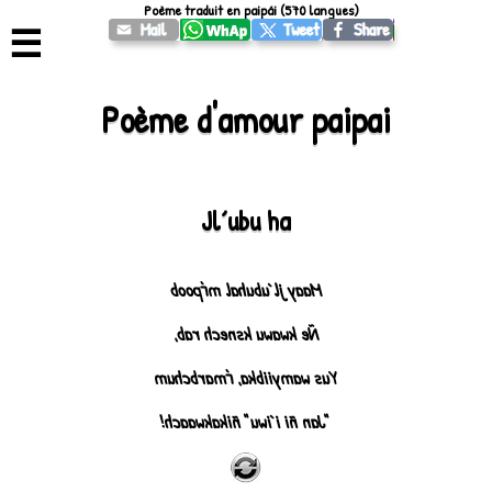
Poème traduit en paipái (570 langues)
☰
Poème d'amour paipai
Jl´ubu ha
Maay jl´ubuhal mѓpoob
Ñe kwawu ksnech rab,
Yus wamyiibka, ѓmarbchum
"Jan ñi i´iwu" ñikakwaach!