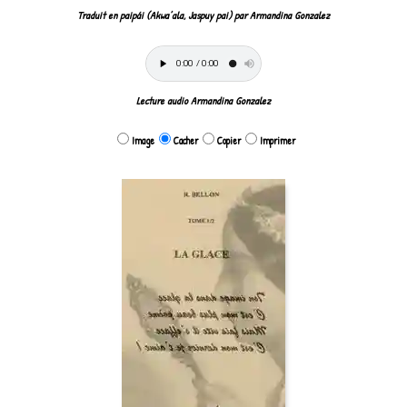
Traduit en paipái (Akwa’ala, Jaspuy pai) par Armandina Gonzalez
Lecture audio Armandina Gonzalez
Image
Cacher
Copier
Imprimer