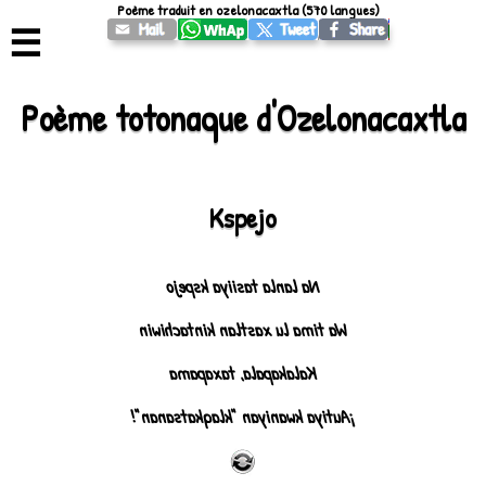
Poème traduit en ozelonacaxtla (570 langues)
☰
Poème totonaque d'Ozelonacaxtla
Kspejo
Na lanla tasiiya kspejo
Wa tima lu xastlan kintachiwin
Kalakapala, taxapama
¡Autiya kwaniyan "klaqkatsanan"!