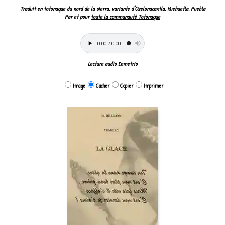
Traduit en totonaque du nord de la sierra, variante d'Ozelonacaxtla, Huehuetla, Puebla
Par et pour
toute la communauté Totonaque
Lecture audio Demetrio
Image
Cacher
Copier
Imprimer