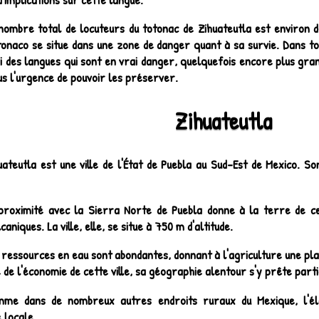
nombre total de locuteurs du totonac de Zihuateutla est environ de
tonaco se situe dans une zone de danger quant à sa survie. Dans to
i des langues qui sont en vrai danger, quelquefois encore plus gran
us l'urgence de pouvoir les préserver.
Zihuateutla
uateutla est une ville de l'État de Puebla au Sud-Est de Mexico. S
proximité avec la Sierra Norte de Puebla donne à la terre de ce
aniques. La ville, elle, se situe à 750 m d'altitude.
 ressources en eau sont abondantes, donnant à l'agriculture une pl
e de l'économie de cette ville, sa géographie alentour s'y prête part
me dans de nombreux autres endroits ruraux du Mexique, l'éle
 locale.