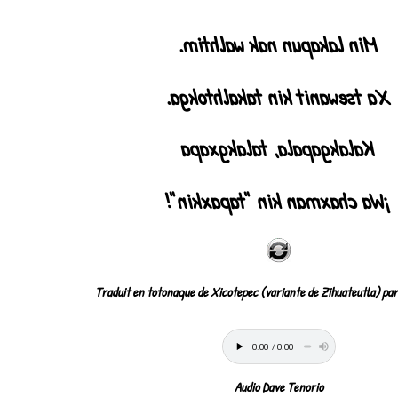
Min lakapun nak walhtim.
Xa tsewanit kin takalhtokga.
Kalakgapala, talakgxapa
¡Wa chaxman kin "tapaxkin"!
Traduit en totonaque de Xicotepec (variante de Zihuateutla) pa
Audio Dave Tenorio