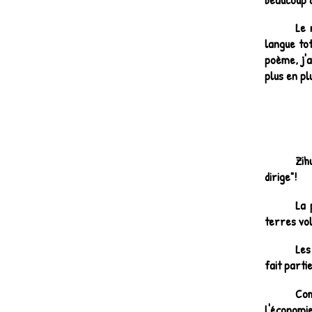
Le 
langue to
poème, j'a
plus en pl
Zih
dirige"!
La 
terres volc
Les
fait parti
Com
l'économie