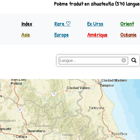
Poème traduit en zihuateutla (570 langue
Index
Rare ♡
Ex Urss
Orient
Asie
Europe
Amérique
Océanie
Inde
Europe
Nord Amérique
Papoua
Indonésie
Régions
C&S Amérique
Reste 
Philippines
Reste Asie