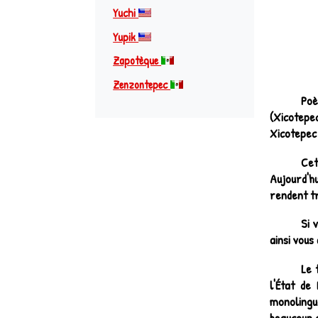
Yuchi
Yupik
Zapotèque
Zenzontepec
Poè
(Xicotepe
Xicotepec 
Cet
Aujourd'hu
rendent tr
Si 
ainsi vous
Le 
l'État de
monolingue
beaucoup d