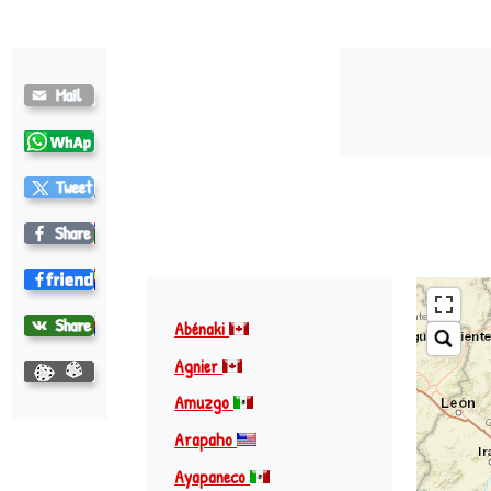
Abénaki
Agnier
Amuzgo
Arapaho
Ayapaneco