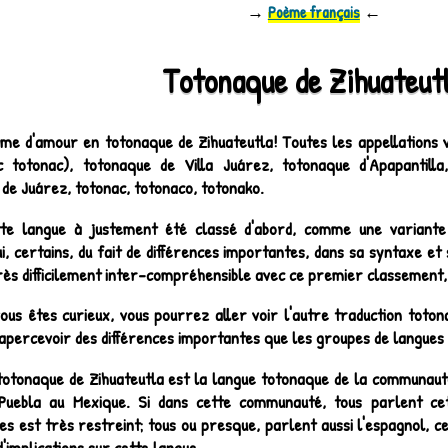
→
Poème français
←
Totonaque de Zihuateut
me d'amour en totonaque de Zihuateutla! Toutes les appellations v
c totonac), totonaque de Villa Juárez, totonaque d'Apapantill
de Juárez, totonac, totonaco, totonako.
te langue à justement été classé d'abord, comme une variante 
i, certains, du fait de différences importantes, dans sa syntaxe et
ès difficilement inter-compréhensible avec ce premier classement, c
vous êtes curieux, vous pourrez aller voir l'autre traduction tot
 apercevoir des différences importantes que les groupes de langues
totonaque de Zihuateutla est la langue totonaque de la communauté
 Puebla au Mexique. Si dans cette communauté, tous parlent ce
s est très restreint; tous ou presque, parlent aussi l'espagnol, ce
'implications sur cette langue.