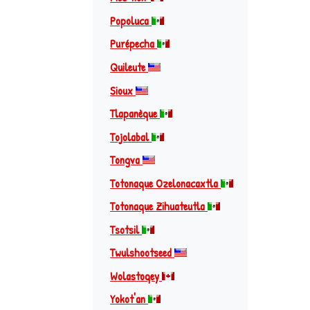
Popoluca
Purépecha
Quileute
Sioux
Tlapanèque
Tojolabal
Tongva
Totonaque Ozelonacaxtla
Totonaque Zihuateutla
Tsotsil
Twulshootseed
Wolastoqey
Yokot'an