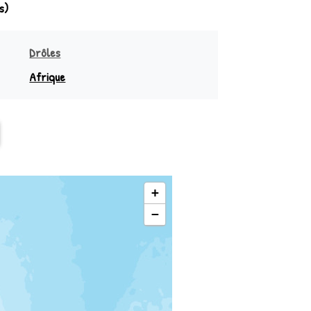
s)
Drôles
Afrique
sie
Sud équateur
Océanie
Nord équateur
+
−