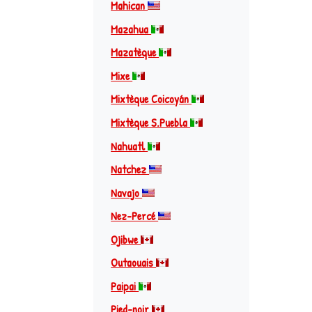
Mahican
Mazahua
Mazatèque
Mixe
Mixtèque Coicoyán
Mixtèque S.Puebla
Nahuatl
Natchez
Navajo
Nez-Percé
Ojibwe
Outaouais
Paipai
Pied-noir