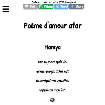
Poème traduit en afar (570 langues)
☰
Poème d'amour afar
Mareya
Ku foqi mareya ada
Yok inkih taysee saree
Isiisikay amisiqimelek
Yok aqir ko kiqiyu!