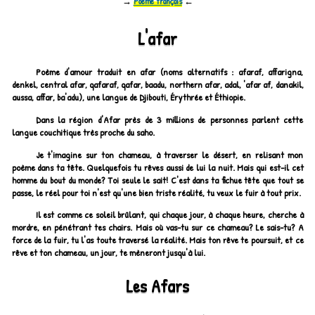
→
Poème français
←
L'afar
Poème d'amour traduit en afar (noms alternatifs : afaraf, affarigna,
denkel, central afar, qafaraf, qafar, baadu, northern afar, adal, 'afar af, danakil,
aussa, affar, ba'adu), une langue de Djibouti, Érythrée et Éthiopie.
Dans la région d'Afar près de 3 millions de personnes parlent cette
langue couchitique très proche du saho.
Je t'imagine sur ton chameau, à traverser le désert, en relisant mon
poème dans ta tête. Quelquefois tu rêves aussi de lui la nuit. Mais qui est-il cet
homme du bout du monde? Toi seule le sait! C'est dans ta fichue tête que tout se
passe, le réel pour toi n'est qu'une bien triste réalité, tu veux le fuir à tout prix.
Il est comme ce soleil brûlant, qui chaque jour, à chaque heure, cherche à
mordre, en pénétrant tes chairs. Mais où vas-tu sur ce chameau? Le sais-tu? A
force de la fuir, tu l'as toute traversé la réalité. Mais ton rêve te poursuit, et ce
rêve et ton chameau, un jour, te mèneront jusqu'à lui.
Les Afars