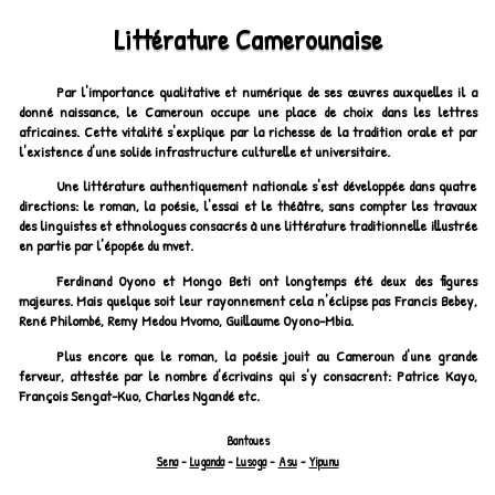
Littérature Camerounaise
Par l'importance qualitative et numérique de ses œuvres auxquelles il a
donné naissance, le Cameroun occupe une place de choix dans les lettres
africaines. Cette vitalité s'explique par la richesse de la tradition orale et par
l'existence d'une solide infrastructure culturelle et universitaire.
Une littérature authentiquement nationale s'est développée dans quatre
directions: le roman, la poésie, l'essai et le théâtre, sans compter les travaux
des linguistes et ethnologues consacrés à une littérature traditionnelle illustrée
en partie par l'épopée du mvet.
Ferdinand Oyono et Mongo Beti ont longtemps été deux des figures
majeures. Mais quelque soit leur rayonnement cela n'éclipse pas Francis Bebey,
René Philombé, Remy Medou Mvomo, Guillaume Oyono-Mbia.
Plus encore que le roman, la poésie jouit au Cameroun d'une grande
ferveur, attestée par le nombre d'écrivains qui s'y consacrent: Patrice Kayo,
François Sengat-Kuo, Charles Ngandé etc.
Bantoues
Sena
-
Luganda
-
Lusoga
-
Asu
-
Yipunu