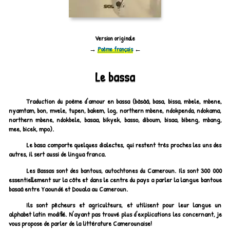
Version originale
→
Poème français
←
Le bassa
Traduction du poème d'amour en bassa (bàsàá, basa, bissa, mbele, mbene,
nyamtam, bon, mvele, tupen, bakem, log, northern mbene, ndokpenda, ndokama,
northern mbene, ndokbele, basaa, bikyek, basso, diboum, bisaa, bibeng, mbang,
mee, bicek, mpo).
Le basa comporte quelques dialectes, qui restent très proches les uns des
autres, il sert aussi de lingua franca.
Les Bassas sont des bantous, autochtones du Cameroun. Ils sont 300 000
essentiellement sur la côte et dans le centre du pays a parler la langue bantoue
basaá entre Yaoundé et Douala au Cameroun.
Ils sont pêcheurs et agriculteurs, et utilisent pour leur langue un
alphabet latin modifié. N'ayant pas trouvé plus d'explications les concernant, je
vous propose de parler de la littérature Camerounaise!