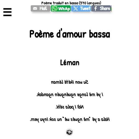
Poème traduit en bassa (570 langues)
☰
Poème d'amour bassa
Léman
Su won ikété léman
I yé mè longe nguénguén ngandak.
Ndi i pala séhi.
Hala a yé “mè ngwés wè” nu sok inyu yem.