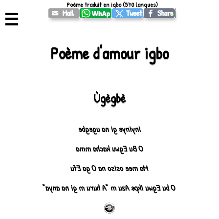
Poème traduit en igbo (570 langues)
☰
Poème d'amour igbo
Ùgègbè
Inyinye gi na ugegbe
O Bu Egwu kacha mma
Ma mee osiso na O ga Efu
O bu Egwu Ikpe Azu m "A huru m gi na anya"