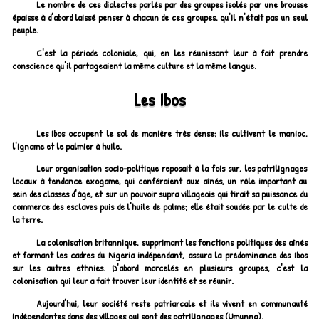
Le nombre de ces dialectes parlés par des groupes isolés par une brousse
épaisse à d'abord laissé penser à chacun de ces groupes, qu'il n'était pas un seul
peuple.
C'est la période coloniale, qui, en les réunissant leur à fait prendre
conscience qu'il partageaient la même culture et la même langue.
Les Ibos
Les Ibos occupent le sol de manière très dense; ils cultivent le manioc,
l'igname et le palmier à huile.
Leur organisation socio-politique reposait à la fois sur, les patrilignages
locaux à tendance exogame, qui conféraient aux aînés, un rôle important au
sein des classes d'âge, et sur un pouvoir supra villageois qui tirait sa puissance du
commerce des esclaves puis de l'huile de palme; elle était soudée par le culte de
la terre.
La colonisation britannique, supprimant les fonctions politiques des aînés
et formant les cadres du Nigeria indépendant, assura la prédominance des Ibos
sur les autres ethnies. D'abord morcelés en plusieurs groupes, c'est la
colonisation qui leur a fait trouver leur identité et se réunir.
Aujourd'hui, leur société reste patriarcale et ils vivent en communauté
indépendantes dans des villages qui sont des patrilignages (Umunna).