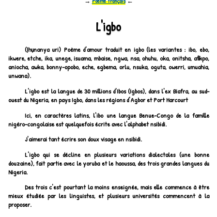
→
Poème français
←
L'igbo
(Ịhụnanya uri)
Poème d'amour traduit en igbo (les variantes : ibo, ebo,
ikwere, etche, ika, unege, isuama, mbaise, ngwa, nsa, ohuhu, oka, onitsha, afikpo,
aniocha, awka, bonny-opobo, eche, egbema, orlu, nsuka, oguta, owerri, umuahia,
unwana).
L'igbo est la langue de 30 millions d'Ibos (Igbos), dans l'ex Biafra, au sud-
ouest du Nigeria, en pays Igbo, dans les régions d'Agbor et Port Harcourt
Ici, en caractères latins, l'ibo une langue Benue-Congo de la famille
nigéro-congolaise est quelquefois écrite avec l'alphabet nsibidi.
J'aimerai tant écrire son doux visage en nsibidi.
L'igbo qui se décline en plusieurs variations dialectales (une bonne
douzaine), fait partie avec le yoruba et le haoussa, des trois grandes langues du
Nigeria.
Des trois c'est pourtant la moins enseignée, mais elle commence à être
mieux étudiée par les linguistes, et plusieurs universités commencent à la
proposer.