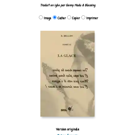
Traduit en igbo par Genny Madu & Blessing
Image
Cacher
Copier
Imprimer
Version originale