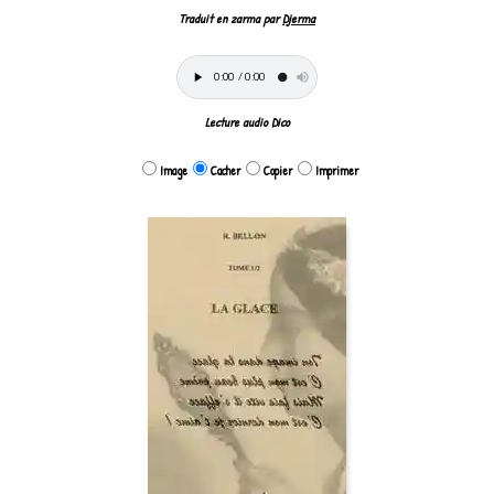
Traduit en zarma par
Djerma
Lecture audio Dico
Image
Cacher
Copier
Imprimer