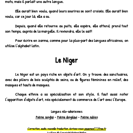
mots, mais il parlait une autre langue.
Elle aurait bien voulu, quand leurs sourires se sont croisés. Elle aurait bien
voulu, car ce jour là, elle a su.
Depuis, quand elle retourne au puits, elle espère, elle attend, prend tout
son temps, auprès de la margelle. Il reviendra, elle le sait!
Pour écrire en zarma, comme pour la plus-part des langues africaines, on
utilise l'alphabet latin.
Le Niger
Le Niger est un pays riche en objets d'art. On y trouve: des sanctuaires,
avec des piliers de bois sculptés de seins, ou de figures féminines en relief, des
masques et hauts de masques.
Chaque ethnie a sa spécialisation et son style. Il faut aussi noter
l'apparition d'objets d'art, nés spécialement du commerce de l'art avec l'Europe.
Langues nilo-sahariennes
Poème songhai
-
Poème dongolawi
-
Poème nubien
Correction, audio, nouvelle traduction, écrivez-nous:
pouemes(♡)free.fr
La Glace © Copyright
Richard Bellon