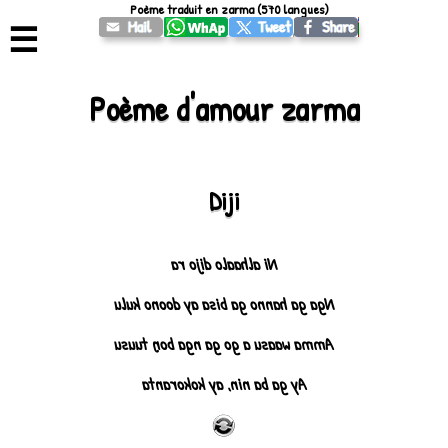
Poème traduit en zarma (570 langues)
☰
Poème d'amour zarma
Diji
Ni alhaalo dijo ra
Nga ga hanno ga bisa ay doono kulu
Amma waasu a go ga nga boŋ tuusu
Ay ga ba nin, ay kokoranta