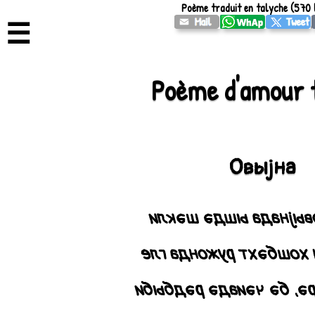
Poème traduit en talyche (570 
☰
Poème d'amour 
Овыjна
Ышды овыjнада ышд
Чымы ән хошбәхт руж
Әнҹәа рәрә, бә чәиад