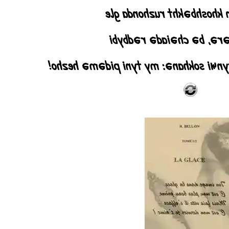
Chymy әn khoshbәkht ruz
Әnҹәa rәrә, bә chәiadә
Ym chymy bәty akhyrynҹi sokhanә: m