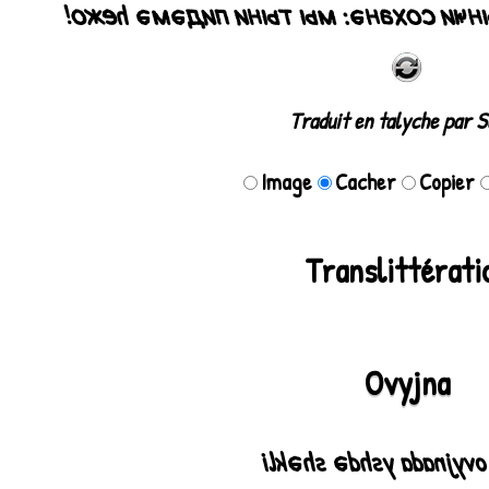
Ым чымы бәты ахырынҹи соханә: м
Traduit en talyche par 
Image
Cacher
Copier
Translittérati
Ovyjna
Yshdy ovyjnada yshdә 