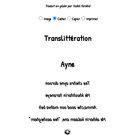
Traduit en gilaki par Yashil Farshid
Image
Cacher
Copier
Imprimer
Translittération
Ayne
Tee chehre ayne doroon
Me khoshtarin taraneye
Amma,che zood oon mahva beh
Me akharin kalaam ane, "tee aashegham"