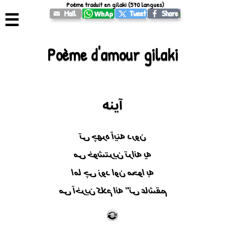
Poème traduit en gilaki (570 langues)
☰
Poème d'amour gilaki
آینه
تی چهره آینه درون
می خوشترین ترانه یه
اما چی زود اون محوا به
می آخرین کلام انه "تی عاشقم