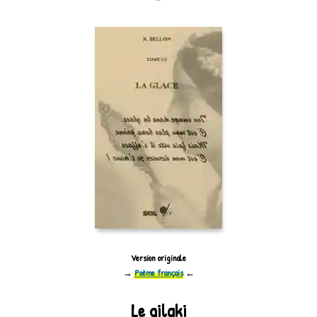
Version originale
→
Poème français
←
Le gilaki