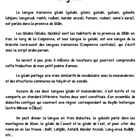
Le langue iranienne gilaki (gelaki, gilani, guilaki, guilani, galeshi,
lahijani, langerudi, rashti, rudbari, bandar anzali, Fumani, rudsari, some'e sarai),
est parlée dans la province de Gilān.
Les Gilakis (Gilaks, Geləks) sont les habitants de la province du Gīlān en
Iran, le long de la Caspienne, et leur langue le gelaki, est une langue de la
branche nord-ouest des langues iraniennes (Caspienne centrale), qui s'écrit
avec le script arabo persan.
Ils seront à peu près 3 millions de locuteurs qui pourront comprendre
cette traduction de mon petit poème d'amour.
Le gilaki partage une vraie similarité de vocabulaire avec le mazanderani,
et des structures communes au talysh et au zazaki.
Aucune de ces deux langues gilaki et mazanderani, n'est écrite et ne
comporte un standard littéraire; toutes deux sont constitués, d'un ensemble de
dialectes contigus qui couvrent une région correspondant au Ruyān historique
(entre Rāmsar à Čālus).
On peut diviser la langue en trois dialectes, le galeshi parlé dans les
montagnes de Gilan, le gilaki de l'ouest et le gilaki de l'est, et pour citer des
noms où on les trouve : Rašt, Lahijān, Astarā, Bandar Anzali, Lang-erud, Rudbār,
etc..