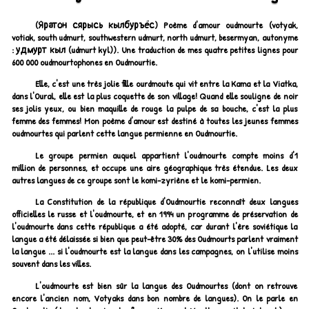
(Яратон сярысь кылбуръёс)
Poème d'amour oudmourte (votyak,
votiak, south udmurt, southwestern udmurt, north udmurt, besermyan, autonyme
:
удмурт кыл (udmurt kyl)
). Une traduction de mes quatre petites lignes pour
600 000 oudmourtophones en Oudmourtie.
Elle, c'est une très jolie fille ourdmoute qui vit entre la Kama et la Viatka,
dans l'Oural, elle est la plus coquette de son village! Quand elle souligne de noir
ses jolis yeux, ou bien maquille de rouge la pulpe de sa bouche, c'est la plus
femme des femmes! Mon poème d'amour est destiné à toutes les jeunes femmes
oudmourtes qui parlent cette langue permienne en Oudmourtie.
Le groupe permien auquel appartient l'oudmourte compte moins d'1
million de personnes, et occupe une aire géographique très étendue. Les deux
autres langues de ce groupe sont le komi-zyriène et le komi-permien.
La Constitution de la république d'Oudmourtie reconnaît deux langues
officielles le russe et l'oudmourte, et en 1994 un programme de préservation de
l'oudmourte dans cette république a été adopté, car durant l'ère soviétique la
langue a été délaissée si bien que peut-être 30% des Oudmourts parlent vraiment
la langue ... si l'oudmourte est la langue dans les campagnes, on l'utilise moins
souvent dans les villes.
L'oudmourte est bien sûr la langue des Oudmourtes (dont on retrouve
encore l'ancien nom, Votyaks dans bon nombre de langues). On le parle en