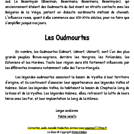
sud. Le Besermyan (Biserman, Besermans, Besermens, Besermyan), qui
anciennement étaient des Oudmourts du Sud vivant en étroits contacts avec les
Bulgares de la Volga, parlent un dialecte ourdmourte métissé de chuvash.
L'influence russe, quant à elle commence aux XIII-XIVe siècles, pour ne faire que
s'amplifier jusquà nos jours.
Les Oudmourtes
En nombre, les Oudmourtes (Udmurt, Udmort, Ukmort), sont l'un des plus
grands peuples finnos-ougriens, derrière les Hongrois, les Finlandais, les
Estoniens et les Mordves. Toute leur région aura été fortement influencée par
les différentes invasions notamment celle des Turco-Mongols.
Les légendes oudmourtes associent le bassin de Vyatka à leur territoire
d'origine, et ils continuent d'associer leur appartenance aux légendes Vatka et
Kalmez. Selon les légendes Vatka, ils habitaient le bassin de Cheptsa le long de
la Kosa et de la Vyatka. Les légendes Kalmez, elles, retracent la lutte de leurs
héros avec les Por, et leur implantation le long de la Kilmez.
Langue ouralienne
Poème nenets
Correction, audio, nouvelle traduction, écrivez-nous:
pouemes(♡)free.fr
La Glace © Copyright
Richard Bellon