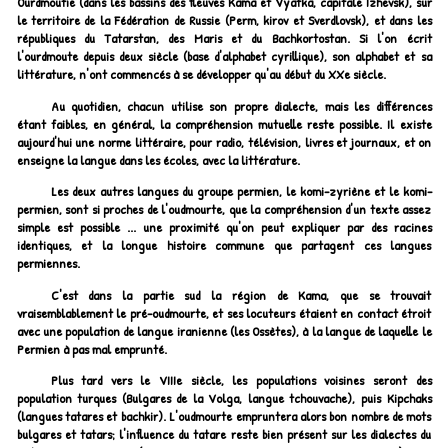
Ourdmoutie (dans les bassins des fleuves Kama et Vyatka, capitale Izhevsk), sur
le territoire de la Fédération de Russie (Perm, kirov et Sverdlovsk), et dans les
républiques du Tatarstan, des Maris et du Bachkortostan. Si l'on écrit
l'ourdmoute depuis deux siècle (base d'alphabet cyrillique), son alphabet et sa
littérature, n'ont commencés à se développer qu'au début du XXe siècle.
Au quotidien, chacun utilise son propre dialecte, mais les différences
étant faibles, en général, la compréhension mutuelle reste possible. Il existe
aujourd'hui une norme littéraire, pour radio, télévision, livres et journaux, et on
enseigne la langue dans les écoles, avec la littérature.
Les deux autres langues du groupe permien, le komi-zyriène et le komi-
permien, sont si proches de l'oudmourte, que la compréhension d'un texte assez
simple est possible ... une proximité qu'on peut expliquer par des racines
identiques, et la longue histoire commune que partagent ces langues
permiennes.
C'est dans la partie sud la région de Kama, que se trouvait
vraisemblablement le pré-oudmourte, et ses locuteurs étaient en contact étroit
avec une population de langue iranienne (les Ossètes), à la langue de laquelle le
Permien à pas mal emprunté.
Plus tard vers le VIIIe siècle, les populations voisines seront des
population turques (Bulgares de la Volga, langue tchouvache), puis Kipchaks
(langues tatares et bachkir). L'oudmourte empruntera alors bon nombre de mots
bulgares et tatars; l'influence du tatare reste bien présent sur les dialectes du