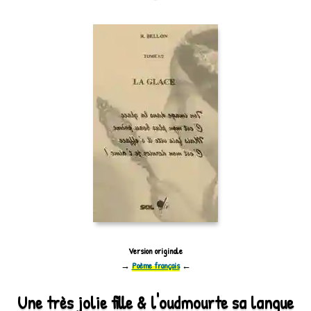
Version originale
→
Poème français
←
Une très jolie fille & l'oudmourte sa langue