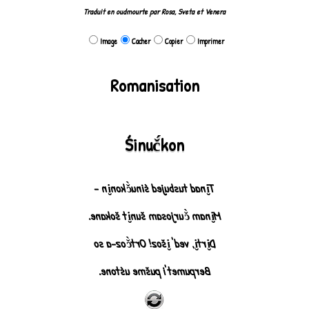
Traduit en oudmourte par Rosa, Sveta et Venera
Image
Cacher
Copier
Imprimer
Romanisation
Śinuč́kon
Ti̮nad tusbujed śinuč́koni̮n -
Mi̮nam č́urjosam šuni̮t šokane.
Di̮rti̮, ved' i̮šoz! Ortč́oz-a so
Berpumet'i pušme uśtone.