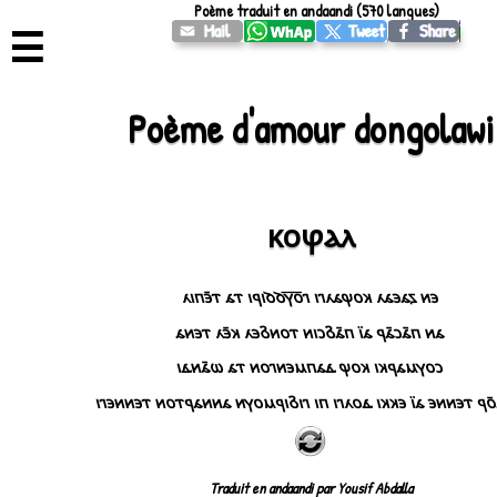
Poème traduit en andaandi (570 langues)
☰
Poème d'amour dongolawi
ⲕⲟⳡⲁⲗ
ⲉⲛ ⲍⲁⲉⲁⲗ ⲕⲟⳡⲁⲗⲅⲓ ⲅⲟ̅ⲩ̅ϭϭⲓⲣⲓ ⲧⲁ ⲧⲉ̄ⲡⲓⲗ
ⲁⲛ ⲡⲁ̄ⲥⲁ̄ⲣ ⲁⲓ̈ ⲡⲁ̄ⳝⲥⲓⲛ ⲧⲟⲛⳝⲉⲗ ⲕⲉ̄ⲗ ⲧⲉⲛⲁ
ⲥⲟⲩⲙⲁⲣⲕⲓ ⲕⲟⳡ ⲇⲁⲡⲙⲉⲛⲅⲟⲛ ⲧⲁ ⲱⲁ̄ⲛⲇⲓ
ⲉⲇⲇⲟ̄ⲣ ⲧⲉⲛⲛⲉ ⲁⲓ̈ ⲉⲕⲕⲓ ⲇⲟⲗⲅⲓ ⲡⲓ ⲅⲓⳝⲓⲣⲙⲟⲩⲛ ⲁⲛⲛⲁⲣⲧⲟⲛ ⲧⲉⲛ
Traduit en andaandi par Yousif Abdalla