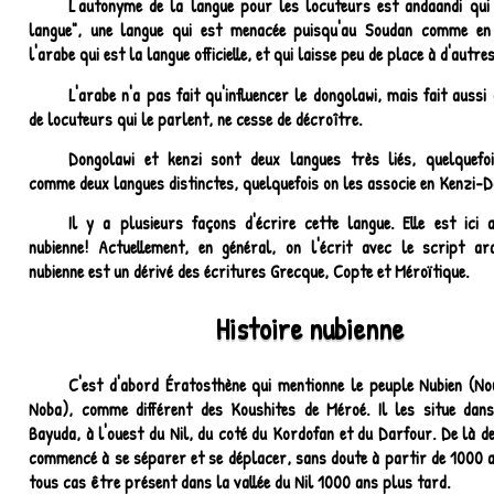
L'autonyme de la langue pour les locuteurs est andaandi qui s
langue", une langue qui est menacée puisqu'au Soudan comme en 
l'arabe qui est la langue officielle, et qui laisse peu de place à d'autre
L'arabe n'a pas fait qu'influencer le dongolawi, mais fait auss
de locuteurs qui le parlent, ne cesse de décroître.
Dongolawi et kenzi sont deux langues très liés, quelquefoi
comme deux langues distinctes, quelquefois on les associe en Kenzi-D
Il y a plusieurs façons d'écrire cette langue. Elle est ici a
nubienne! Actuellement, en général, on l'écrit avec le script ara
nubienne est un dérivé des écritures Grecque, Copte et Méroïtique.
Histoire nubienne
C'est d'abord Ératosthène qui mentionne le peuple Nubien (No
Noba), comme différent des Koushites de Méroé. Il les situe dan
Bayuda, à l'ouest du Nil, du coté du Kordofan et du Darfour. De là d
commencé à se séparer et se déplacer, sans doute à partir de 1000 a
tous cas être présent dans la vallée du Nil 1000 ans plus tard.