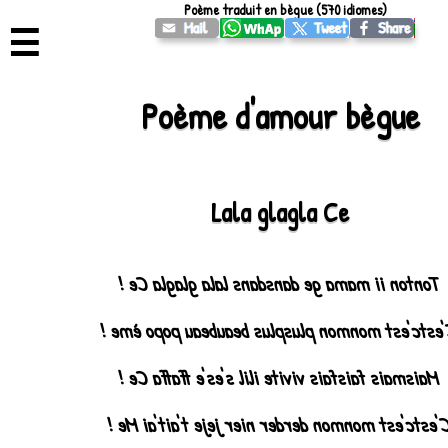
Poème traduit en bègue (570 idiomes)
☰
Poème d'amour bègue
Lala glagla Ce
Tonton ii mama ge dansdans lala glagla Ce !
C'estc'est monmon plusplus beaubeau popo ème
Maismais faisfais vivite ilil s'es'e ffaffa Ce !
C'estc'est monmon derder nier jeje t'ait'ai Me 