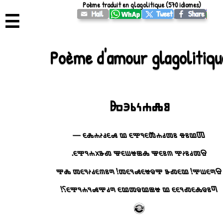
Poème traduit en glagolitique (570 idiomes)
☰
Poème d'amour glagolitiqu
Ⰸⰵⱃⰽⰰⰾⱁ
Ⱅⰲⱁⱖ ⱁⱅⱃⰰⰶⰵⱀⰹⰵ ⰲ ⰸⰵⱃⰽⰰⰾⰵ —
Ⱄⱅⱃⱁⰽⰹ ⰿⱁⰵⰺ ⰾⱆⱍⱎⰵⰺ ⰴⱐхⰰⱀⰹⰵ.
Ⱄⱂⰵⱎⰹ! ⰲⰵⰴⱐ ⰹⱄⱍⰵⰸⱀⰵⱅ! ⱂⱁⰿⰵⱃⰽⱀⰵⱅ ⰾⰹ
Ⱂⱁⱄⰾⰵⰴⱀⰵⰵ ⰲ ⱍⱆⰲⱄⱅⰲⰵ ⱂⱃⰹⰸⱀⰰⱀⰹⰵ?!