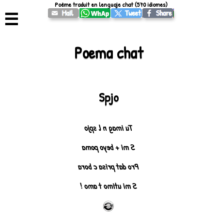
Poème traduit en lenguaje chat (570 idiomes)
☰
Poema chat
Spjo
Tu imag n l spjo
S mi + beyo poma
Pro dat prisa c bora
S mi utimo t amo !