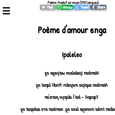
Poème traduit en enga (570 langues)
☰
Poème d'amour enga
Ipaleleo
Namban ipaleleon waiyage og
Namban aupipa mayalm tindii lapai og
Yapapii - bai'i alopyo para'an
Namaban imba monage leso og, namban ero aukapa