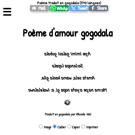
Poème traduit en gogodala (570 langues)
☰
Poème d'amour gogodala
A:pe imimi galasi gobala
Sa:lenapa lopala
Ameta sela, wama kaola gile.
Ma:ma na:pe a:yata napa gi, a: iwalelalowa
Traduit en gogodala par Rhonda Vali
Image
Cacher
Copier
Imprimer