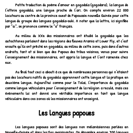
Petite traduction du poème d'amour en gogodala (gogodara), la langue de
l'ethnie gogodala, une langue proche de l'ari. On compte environ 22 000
locuteurs au centre de la province ouest de Papouasie nouvelle Guinée pour cette
langue du groupe des langues gogodala-suki. A noter que la lettre, ici signifiée
par "a:", se prononce comme le "a" français.
Au milieu du XXe des missionnaires ont étudié le gogodala que les
autochtones parlaient dans les régions des fleuves Aramia et Lower Fly, et c'est
ensuite qu'ils ont prêché en gogodala, au milieu de cette zone, puis dans d'autres
endroits, tant et si bien que des Papous des tribus voisines, venus pour suivre
l'enseignement des missionnaires, ont appris la langue et l'ont ramenée chez
eux.
Au final tout ceci a abouti à ce que de nombreuses personnes qui n'étaient
pas des locuteurs natifs du gogodola apprennent cette langue et la pratique en
deuxième langue. Aujourd'hui comme pour le Tolai, l'importance du gogodala
comme langue véhiculaire pour l'enseignement de la religion a reculé, mais ces
événements lui ont donné une véritable importance en tant que langue
véhiculaire dans ces zones où les missionnaires ont enseigné.
Les langues papoues
Les langues papoues sont des langues non mélanésiennes parlées en
Nouvelle-Guinée et dans les îles avoisinantes. On dénombre environ 700 langues