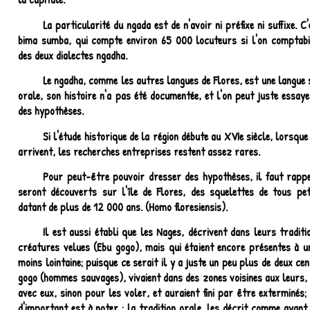
La particularité du ngada est de n'avoir ni préfixe ni suffixe. C
bima sumba, qui compte environ 65 000 locuteurs si l'on comptabi
des deux dialectes ngadha.
Le ngadha, comme les autres langues de Flores, est une langue 
orale, son histoire n'a pas été documentée, et l'on peut juste essay
des hypothèses.
Si l'étude historique de la région débute au XVIe siècle, lorsqu
arrivent, les recherches entreprises restent assez rares.
Pour peut-être pouvoir dresser des hypothèses, il faut rapp
seront découverts sur l'île de Flores, des squelettes de tous pet
datant de plus de 12 000 ans. (Homo floresiensis).
Il est aussi établi que les Nages, décrivent dans leurs traditi
créatures velues (Ebu gogo), mais qui étaient encore présentes à u
moins lointaine; puisque ce serait il y a juste un peu plus de deux ce
gogo (hommes sauvages), vivaient dans des zones voisines aux leurs, 
avec eux, sinon pour les voler, et auraient fini par être exterminés
d'important est à noter : la tradition orale, les décrit comme ayant