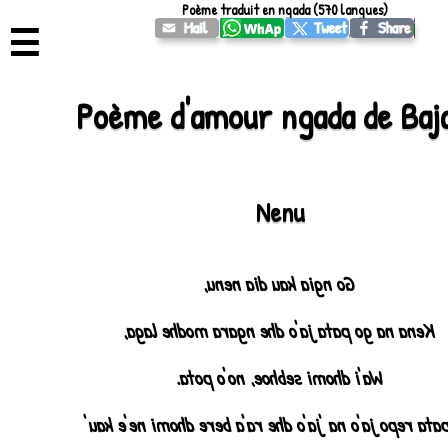
Poème traduit en ngada (570 langues)
☰
Poème d'amour ngada de Baj
Nenu
Go ngia kau dia nenu,
Kena na go pata ja'o dhe ngara modhe laga,
Wa'i dhomi sebhoe, no'o pota.
Go pata repo ja'o na 'ja'o dhe ra'a bere dhomi ne'e 