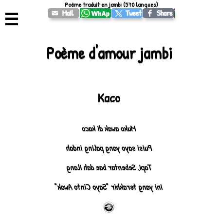
Poème traduit en jambi (570 langues)
☰
Poème d'amour jambi
Kaco
Muko awak di kaco
Puisi sayo yang paling indah
Tapi, Sebentar bae dah ilang
Ini yang terakhir "Sayo Cinto Awak"