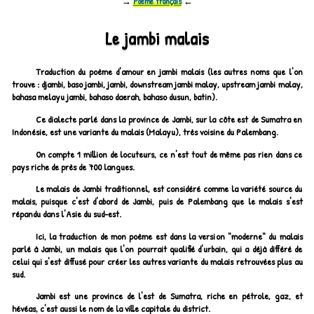
→
Poème français
←
Le jambi malais
Traduction du poème d'amour en jambi malais (les autres noms que l'on
trouve : djambi, baso jambi, jambi, downstream jambi malay, upstream jambi malay,
bahasa melayu jambi, bahaso daerah, bahaso dusun, batin).
Ce dialecte parlé dans la province de Jambi, sur la côte est de Sumatra en
Indonésie, est une variante du malais (Malayu), très voisine du Palembang.
On compte 1 million de locuteurs, ce n'est tout de même pas rien dans ce
pays riche de près de 700 langues.
Le malais de Jambi traditionnel, est considéré comme la variété source du
malais, puisque c'est d'abord de Jambi, puis de Palembang que le malais s'est
répandu dans l'Asie du sud-est.
Ici, la traduction de mon poème est dans la version "moderne" du malais
parlé à Jambi, un malais que l'on pourrait qualifié d'urbain, qui a déjà différé de
celui qui s'est diffusé pour créer les autres variante du malais retrouvées plus au
sud.
Jambi est une province de l'est de Sumatra, riche en pétrole, gaz, et
hévéas, c'est aussi le nom de la ville capitale du district.