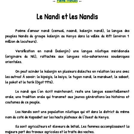
→
Poème français
←
Le Nandi et les Nandis
Poème d'amour nandi (cemual, naandi, kalenjin nandi), la langue des
peuples Nandis du groupe kalenjin au Kenya dans la vallée du Rift (environ 1
million de locuteurs).
Versification en nandi (kalenjin) une langue nilotique méridionale
(originaire du Nil), rattachée aux langues nilo-sahariennes soudaniques
orientales.
On peut scinder le kalenjin en plusieurs dialectes en relation les uns avec
les autres! À savoir: le kipsigis, le keiyo, le tugen nandi, le marakwet, le sabaot,
le pokot et le terik (Ogot 1976).
Le nandi que l'on écrit maintenant, reste une langue essentiellement
orale; une tradition orale qui transmet aux jeunes générations les histoires et
coutumes de ce peuple.
Les Nandis sont une population nilotique qui vit dans le district du même
nom du coté de Kapsabet sur les hauts plateaux de l'Ouest du Kenya.
Ils sont agriculteurs et éleveurs de bétail. Les femmes accomplissaient la
majeure part des travaux agricoles et la traite des vaches.