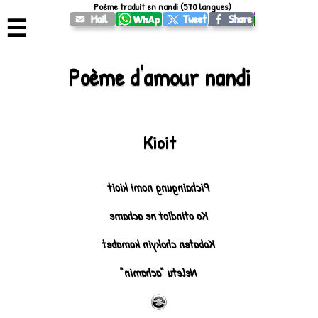
Poème traduit en nandi (570 langues)
☰
Poème d'amour nandi
Kioit
Pichaingung nomi kioit
Ko otindiot ne achame
Kobaten chokyin komabet
Neletu "achamin"