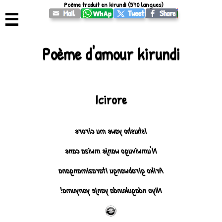
Poème traduit en kirundi (570 langues)
☰
Poème d'amour kirundi
Icirore
Ishusho yawe mu cirore
N'umwivugo wanje mwiza cane
Ariko girabwangu itarazimangana
Niyo ndagukunda yanje yanyuma!