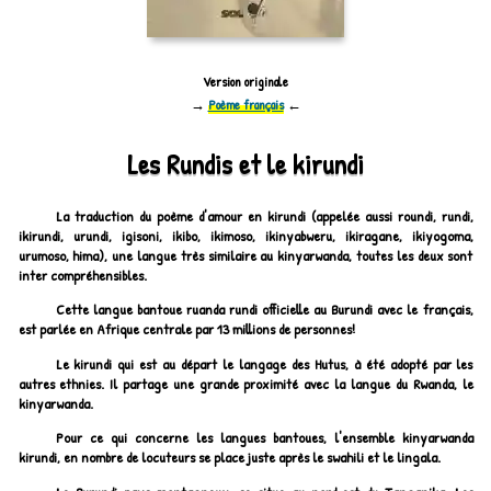
Version originale
→
Poème français
←
Les Rundis et le kirundi
La traduction du poème d'amour en kirundi (appelée aussi roundi, rundi,
ikirundi, urundi, igisoni, ikibo, ikimoso, ikinyabweru, ikiragane, ikiyogoma,
urumoso, hima), une langue très similaire au kinyarwanda, toutes les deux sont
inter compréhensibles.
Cette langue bantoue ruanda rundi officielle au Burundi avec le français,
est parlée en Afrique centrale par 13 millions de personnes!
Le kirundi qui est au départ le langage des Hutus, à été adopté par les
autres ethnies. Il partage une grande proximité avec la langue du Rwanda, le
kinyarwanda.
Pour ce qui concerne les langues bantoues, l'ensemble kinyarwanda
kirundi, en nombre de locuteurs se place juste après le swahili et le lingala.