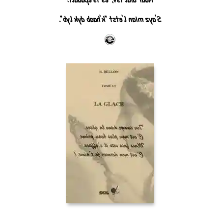
S'ayz mian l'etst "k'haab dyk lyb".