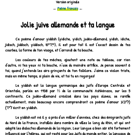
Version originale
→
Poème français
←
Jolie juive allemande et ta langue
Ce poème d'amour yiddish (yidiche, yidich, judéo-allemand, yidish, idiche,
ייִדיש
jidisch, jiddisch, yiddisch,
), il est pour toi! Il est l'exact dessin de tes
courbes, la forme de ton visage, et l'arrondi de ta bouche.
Les couleurs de tes mèches, ajoutent une note au tableau, car rien
d'autre, ni tes yeux ni ta bouche, n'use du moindre artifice. Je pense souvent à
toi, quand j'entends les airs grinçants de ton folklore. J'aime ce violon triste,
mais en même temps, si plein de vie, et toi tu en regorges!
Le yiddish est la langue germanique des juifs d'Europe Centrale et
Orientale, parlée en 1938 par ⅔ de la communauté
Ashkénaze
, sur les 5
continents. Ce judéo-allemand créolisé dans les pays slaves, se raréfie
(ליבע
actuellement, mais beaucoup encore comprendront ce poème d'amour
ליד)
écrit en yiddish.
Le yiddish est né il y a près d'un millier d'années, chez des émigrants juifs
du Nord de la France, installés dans nombre de villes le long du Rhin, et qui ont
adopté les dialectes allemands de la région. Leur langue a bien sûr été fortement
influencé par l'hébreu, qui est resté pour les Juifs du monde entier, le langage de