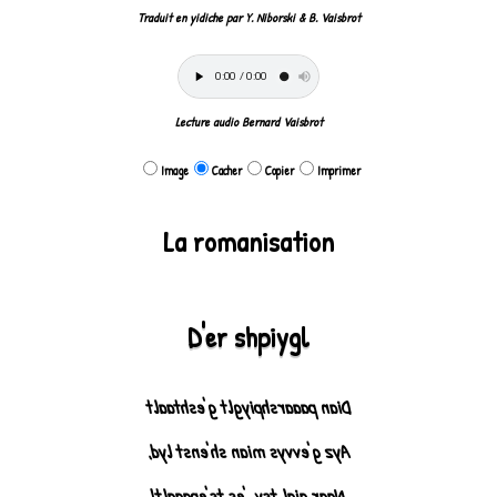
Traduit en yidiche par Y. Niborski & B. Vaisbrot
Lecture audio Bernard Vaisbrot
Image
Cacher
Copier
Imprimer
La romanisation
D'er shpiygl
Dian paaarshpiyglt g'eshtaalt
Ayz g'evvys mian sh'enst lyd,
Naar aial tsv, 'es ts'epaaalt!