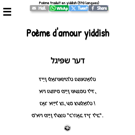
Poème traduit en yiddish (570 langues)
☰
Poème d'amour yiddish
דער שפּיגל
דײַן פֿאַרשפּיגלט געשטאַלט
איז געוויס מײַן שענסט ליד,
נאָר אײַל צו, עס צעפֿאַלט !
ס'איז מײַן לעצט "כ'האָב דיך ליב".