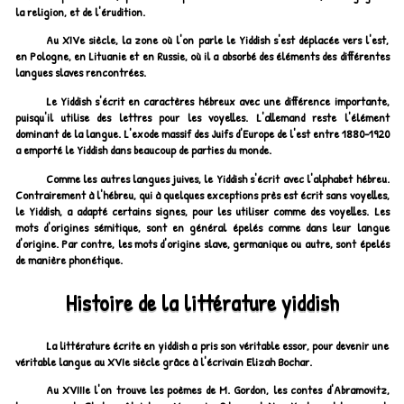
la religion, et de l'érudition.
Au XIVe siècle, la zone où l'on parle le Yiddish s'est déplacée vers l'est,
en Pologne, en Lituanie et en Russie, où il a absorbé des éléments des différentes
langues slaves rencontrées.
Le Yiddish s'écrit en caractères hébreux avec une différence importante,
puisqu'il utilise des lettres pour les voyelles. L'allemand reste l'élément
dominant de la langue. L'exode massif des Juifs d'Europe de l'est entre 1880-1920
a emporté le Yiddish dans beaucoup de parties du monde.
Comme les autres langues juives, le Yiddish s'écrit avec l'alphabet hébreu.
Contrairement à l'hébreu, qui à quelques exceptions près est écrit sans voyelles,
le Yiddish, a adapté certains signes, pour les utiliser comme des voyelles. Les
mots d'origines sémitique, sont en général épelés comme dans leur langue
d'origine. Par contre, les mots d'origine slave, germanique ou autre, sont épelés
de manière phonétique.
Histoire de la littérature yiddish
La littérature écrite en yiddish a pris son véritable essor, pour devenir une
véritable langue au XVIe siècle grâce à l'écrivain Elizah Bochar.
Au XVIIIe l'on trouve les poèmes de M. Gordon, les contes d'Abramovitz,