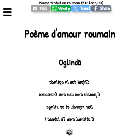
Poème traduit en roumain (570 langues)
☰
Poème d'amour roumain
Oglindă
Chipul tau in oglinda
E poezia mea cea mai frumoasa
Dar repede, el se stinge
E ultimul meu Te Iubesc !