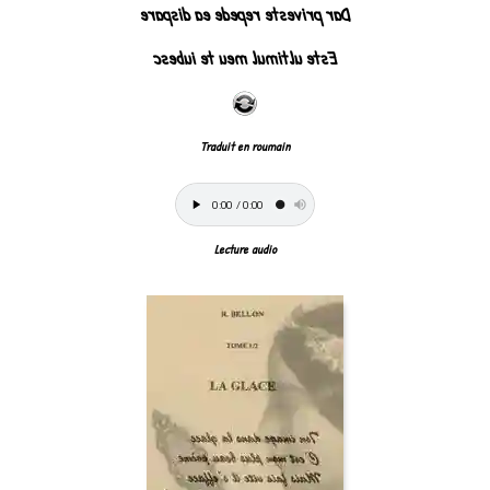
Dar priveste repede ea dispare
Este ultimul meu te iubesc
Traduit en roumain
Lecture audio