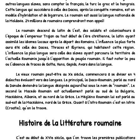
autres langues slaves, sans compter le français, le turc le grec et le hongrois.
Cette langue qui succédera à celle des Daces, après la conquête romaine, est un
modèle d'hybridation et de bigarrure. Le roumain est aussi la langue nationale de
la Moldavie. 24 millions de roumains comprendront mon appel!
Le roumain descend du latin de l'est, des soldats et colonisateurs à
l'époque de l'empereur Trajan au tout début de l'ère chrétienne, le latin ayant
assimilé les idiomes locaux après le départ des Romains. L'influence la plus forte
aura été celle des Daces, Thraces et Illyriens, qui habitaient cette région.
L'influence la plus longue sera celle des slaves ayant parcouru le territoire de
l'actuelle Roumanie jusqu'à l'apparition du peuple roumain. Il faut noter le peu
ou l'absence de traces de Goths, Huns, Gepids, Avars dans la langue.
Le vieux roumain peut-être au Xe siècle, commencera à se diviser en 4
dialectes évoluant vers des langues. Le principal, le Daco-Roumain, parlé au nord
du Danube deviendra la langue désignée aujourd'hui sous le nom de "roumain". Le
second le Macedo Roumain est actuellement parlé au sud de la Bulgarie,
Macédoine, Albanie, et au nord de la Grèce. Le Mégléno Roumain lui est parlé au
sud-est de la Macédoine, nord de la Grèce. Quant à l'Istro Roumain c'est en Istrie
(Croatie), qu'on le trouve.
Histoire de la littérature roumaine
C'est au début du XVIe siècle, que l'on trouve les premières publications