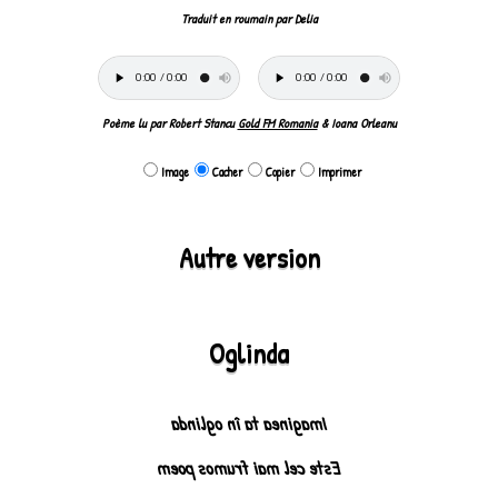
Traduit en roumain par Delia
Poème lu par Robert Stancu
Gold FM Romania
& Ioana Orleanu
Image
Cacher
Copier
Imprimer
Autre version
Oglinda
Imaginea ta în oglinda
Este cel mai frumos poem