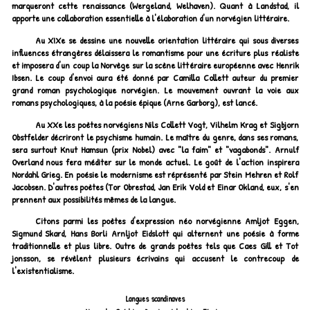
marqueront cette renaissance (Wergeland, Welhaven). Quant à Landstad, il
apporte une collaboration essentielle à l'élaboration d'un norvégien littéraire.
Au XIXe se dessine une nouvelle orientation littéraire qui sous diverses
influences étrangères délaissera le romantisme pour une écriture plus réaliste
et imposera d'un coup la Norvège sur la scène littéraire européenne avec Henrik
Ibsen. Le coup d'envoi aura été donné par Camilla Collett auteur du premier
grand roman psychologique norvégien. Le mouvement ouvrant la voie aux
romans psychologiques, à la poésie épique (Arne Garborg), est lancé.
Au XXe les poètes norvégiens Nils Collett Vogt, Vilhelm Krag et Sigbjorn
Obstfelder décriront le psychisme humain. Le maître du genre, dans ses romans,
sera surtout Knut Hamsun (prix Nobel) avec "la faim" et "vagabonds". Arnulf
Overland nous fera méditer sur le monde actuel. Le goût de l'action inspirera
Nordahl Grieg. En poésie le modernisme est réprésenté par Stein Mehren et Rolf
Jacobsen. D'autres poètes (Tor Obrestad, Jan Erik Vold et Einar Okland, eux, s'en
prennent aux possibilités mêmes de la langue.
Citons parmi les poètes d'expression néo norvégienne Amljot Eggen,
Sigmund Skard, Hans Borli Arnljot Eidslott qui alternent une poésie à forme
traditionnelle et plus libre. Outre de grands poètes tels que Caes Gill et Tot
jonsson, se révèlent plusieurs écrivains qui accusent le contrecoup de
l'existentialisme.
Langues scandinaves