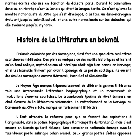
normes écrites choisies en fonction du dialecte parlé. Durant la domination
danoise, en Norvège c'est le Danois qui était la langue écrite. Ce n'est qu'avec la
montée nationaliste du XIXe que s'est développé, à la fois, un dano-norvégien
évoluant jusqu'au bokmål actuel, et une autre norme basée sur les dialectes, qui
elle évoluera jusqu'au nynorsk.
Histoire de la littérature en bokmål
L'Islande colonisée par des Norvégiens, s'est fait une spécialité des lettres
scandinaves médiévales. Des pierres runiques ou des motifs historiques attestent
qu'un fond eddique, mythologique et héroïque était déjà bien connu en Norvège;
et si les Islandais finirent par avoir l'apanage de la poésie scaldique, ils eurent
des émules norvégiens comme Hvinverski, Hornklofi et Skaldaspillir.
Le Moyen Âge marque l'épanouissement de différents genres littéraires
tels une intéressante littérature hagiographique et un mouvement de
traductions d'œuvres courtoises. Le draumkvaede (poème de rêve) demeure un
chef-d'œuvre de la littérature visionnaire. Le rattachement de la Norvège au
Danemark au XIVe siècle, marque un tarissement littéraire.
Il faut attendre la réforme pour que se fassent des aspirations à
l'originalité, dans le poème topographique (la trompette du Nordland), mais c'est
encore en Danois qu'écrit Holberg. Une conscience nationale émerge avec le
talentueux poète satirique Johan Wessel. Deux grands poètes d'idées opposées