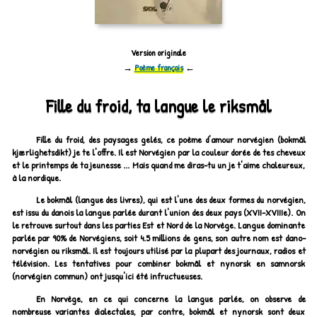
Version originale
→
Poème français
←
Fille du froid, ta langue le riksmål
Fille du froid, des paysages gelés, ce poème d'amour norvégien (
bokmål
kjærlighetsdikt
) je te l'offre. Il est Norvégien par la couleur dorée de tes cheveux
et le printemps de ta jeunesse ... Mais quand me diras-tu un je t'aime chaleureux,
à la nordique.
Le bokmål (langue des livres), qui est l'une des deux formes du norvégien,
est issu du danois la langue parlée durant l'union des deux pays (XVII-XVIIIe). On
le retrouve surtout dans les parties Est et Nord de la Norvège. Langue dominante
parlée par 90% de Norvégiens, soit 4.5 millions de gens, son autre nom est dano-
norvégien ou riksmål. Il est toujours utilisé par la plupart des journaux, radios et
télévision. Les tentatives pour combiner bokmål et nynorsk en samnorsk
(norvégien commun) ont jusqu'ici été infructueuses.
En Norvège, en ce qui concerne la langue parlée, on observe de
nombreuse variantes dialectales, par contre, bokmål et nynorsk sont deux