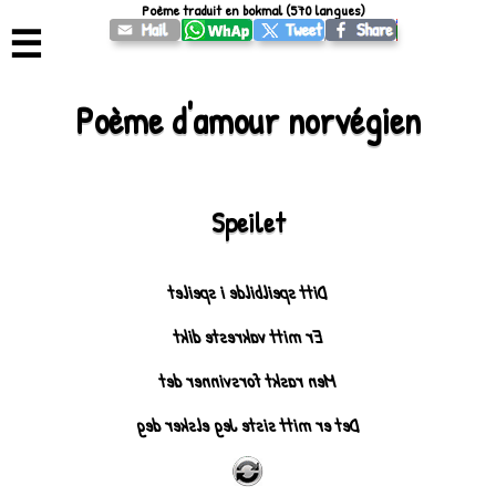
Poème traduit en bokmal (570 langues)
☰
Poème d'amour norvégien
Speilet
Ditt speilbilde i speilet
Er mitt vakreste dikt
Men raskt forsvinner det
Det er mitt siste Jeg elsker deg