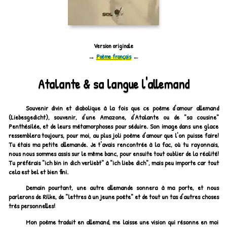
Version originale
→
Poème français
←
Atalante & sa langue l'allemand
Souvenir divin et diabolique à la fois que ce poème d'amour allemand
(Liebesgedicht)
, souvenir, d'une Amazone, d'Atalante ou de "sa cousine"
Penthésilée, et de leurs métamorphoses pour séduire. Son image dans une glace
ressemblera toujours, pour moi, au plus joli poème d'amour que l'on puisse faire!
Tu étais ma petite allemande. Je t'avais rencontrée à la fac, où tu rayonnais,
nous nous sommes assis sur le même banc, pour ensuite tout oublier de la réalité!
Tu préférais
"ich bin in dich verliebt"
à
"ich liebe dich"
, mais peu importe car tout
cela est bel et bien fini.
Demain pourtant, une autre allemande sonnera à ma porte, et nous
parlerons de Rilke, de "lettres à un jeune poète" et de tout un tas d'autres choses
très personnelles!
Mon poème traduit en allemand, me laisse une vision qui résonne en moi