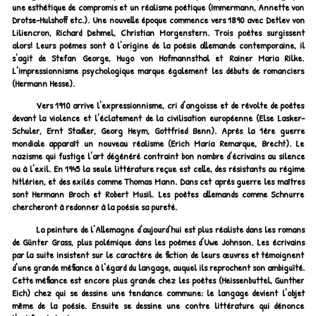
une esthétique de compromis et un réalisme poétique (Immermann, Annette von
Drotse-Hulshoff etc.). Une nouvelle époque commence vers 1890 avec Detlev von
Liliencron, Richard Dehmel, Christian Morgenstern. Trois poètes surgissent
alors! Leurs poèmes sont à l'origine de la poésie allemande contemporaine, il
s'agit de Stefan George, Hugo von Hofmannsthal et Rainer Maria Rilke.
L'impressionnisme psychologique marque également les débuts de romanciers
(Hermann Hesse).
Vers 1910 arrive l'expressionnisme, cri d'angoisse et de révolte de poètes
devant la violence et l'éclatement de la civilisation européenne (Else Lasker-
Schuler, Ernt Stadler, Georg Heym, Gottfried Benn). Après la 1ère guerre
mondiale apparaît un nouveau réalisme (Erich Maria Remarque, Brecht). Le
nazisme qui fustige l'art dégénéré contraint bon nombre d'écrivains au silence
ou à l'exil. En 1945 la seule littérature reçue est celle, des résistants au régime
hitlérien, et des exilés comme Thomas Mann. Dans cet après guerre les maîtres
sont Hermann Broch et Robert Musil. Les poètes allemands comme Schnurre
chercheront à redonner à la poésie sa pureté.
La peinture de l'Allemagne d'aujourd'hui est plus réaliste dans les romans
de Günter Grass, plus polémique dans les poèmes d'Uwe Johnson. Les écrivains
par la suite insistent sur le caractère de fiction de leurs œuvres et témoignent
d'une grande méfiance à l'égard du langage, auquel ils reprochent son ambiguïté.
Cette méfiance est encore plus grande chez les poètes (Heissenbuttel, Gunther
Eich) chez qui se dessine une tendance commune: le langage devient l'objet
même de la poésie. Ensuite se dessine une contre littérature qui dénonce