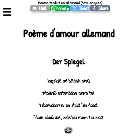
Poème traduit en allemand (570 langues)
☰
Poème d'amour allemand
Der Spiegel
Dein Abbild im Spiegel
Ist mein schönstes Gedicht
Doch eil' Dich, es verschwindet
Dies ist mein letztes „ich liebe dich“