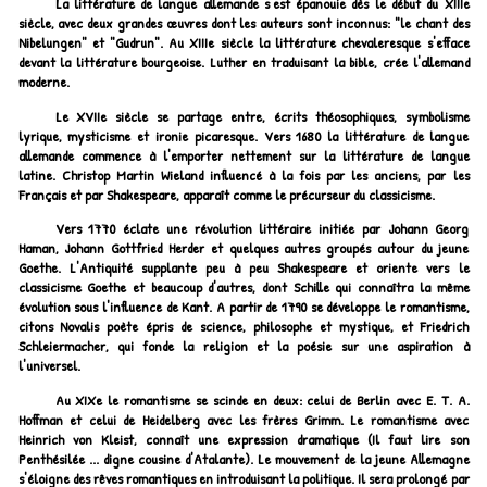
La littérature de langue allemande s'est épanouie dès le début du XIIIe
siècle, avec deux grandes œuvres dont les auteurs sont inconnus: "le chant des
Nibelungen" et "Gudrun". Au XIIIe siècle la littérature chevaleresque s'efface
devant la littérature bourgeoise. Luther en traduisant la bible, crée l'allemand
moderne.
Le XVIIe siècle se partage entre, écrits théosophiques, symbolisme
lyrique, mysticisme et ironie picaresque. Vers 1680 la littérature de langue
allemande commence à l'emporter nettement sur la littérature de langue
latine. Christop Martin Wieland influencé à la fois par les anciens, par les
Français et par Shakespeare, apparaît comme le précurseur du classicisme.
Vers 1770 éclate une révolution littéraire initiée par Johann Georg
Haman, Johann Gottfried Herder et quelques autres groupés autour du jeune
Goethe. L'Antiquité supplante peu à peu Shakespeare et oriente vers le
classicisme Goethe et beaucoup d'autres, dont Schille qui connaîtra la même
évolution sous l'influence de Kant. A partir de 1790 se développe le romantisme,
citons Novalis poète épris de science, philosophe et mystique, et Friedrich
Schleiermacher, qui fonde la religion et la poésie sur une aspiration à
l'universel.
Au XIXe le romantisme se scinde en deux: celui de Berlin avec E. T. A.
Hoffman et celui de Heidelberg avec les frères Grimm. Le romantisme avec
Heinrich von Kleist, connaît une expression dramatique (Il faut lire son
Penthésilée ... digne cousine d'Atalante). Le mouvement de la jeune Allemagne
s'éloigne des rêves romantiques en introduisant la politique. Il sera prolongé par