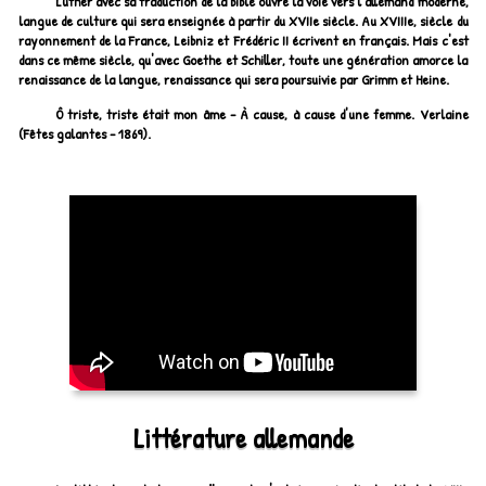
Luther avec sa traduction de la bible ouvre la voie vers l'allemand moderne,
langue de culture qui sera enseignée à partir du XVIIe siècle. Au XVIIIe, siècle du
rayonnement de la France, Leibniz et Frédéric II écrivent en français. Mais c'est
dans ce même siècle, qu'avec Goethe et Schiller, toute une génération amorce la
renaissance de la langue, renaissance qui sera poursuivie par Grimm et Heine.
Ô triste, triste était mon âme - À cause, à cause d'une femme. Verlaine
(Fêtes galantes - 1869).
Littérature allemande