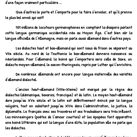
d'une façon vraiment particulière ...
Que d'autres le porte et l'emporte pour le faire s'envoler, et qu'il prenne
le plus bel envol qui soit!
101 millions de locuteurs germanophones en comptant la diaspora parlent
cette langue germanique occidentale née au Moyen Âge. C'est bien sûr la
langue officielle de l'Allemagne, mais on parle aussi allemand dans d'autres pays.
Les dialectes haut et bas-allemand qui sont issus du frison se séparent au
VIIe siècle. Au nord de la Teuthonia le bas-allemand donnera naissance au
néerlandais. Pour l'allemand, la koinè qui l'emportera sera celle de Saxe, un
dialecte moyen-allemand, le saxon-thuringeois, repris par Luther qui l'enrichira.
De nombreux allemands ont encore pour langue maternelle des variétés
d'allemand dialectal.
L'ancien haut-allemand (VIIIe-XIeme) est marqué par le règne des
dialectes (alémanique, bavarois, francique) et du latin. Le moyen haut-allemand
dure jusqu'au XVe siècle et le latin est définitivement évincé par la langue
vulgaire, tout en subsitant jusqu'au XIVe dans l'administration, la justice, la
diplomatie. Le français avec ses trouvères et ses troubadours sera très influent.
Les minnesingers (poètes de l'amour courtois) et les épopées font apparaître
une koinè littéraire qui est la langue d'une élite, la population elle ne parle que
les dialectes.