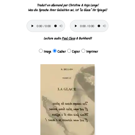
Traduit en allemand par Christine & Anja Lange!
Was die Sprache Ihrer Geliebten sei, ist "la Glace" ihr Spiegel!
Lecture audio
Paul Cless
& Burkhardt
Image
Cacher
Copier
Imprimer