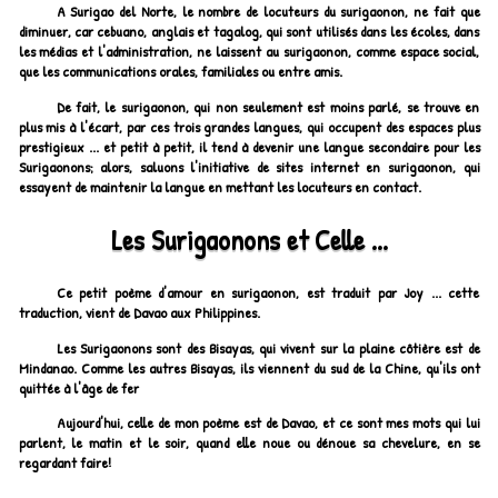
A Surigao del Norte, le nombre de locuteurs du surigaonon, ne fait que
diminuer, car cebuano, anglais et tagalog, qui sont utilisés dans les écoles, dans
les médias et l'administration, ne laissent au surigaonon, comme espace social,
que les communications orales, familiales ou entre amis.
De fait, le surigaonon, qui non seulement est moins parlé, se trouve en
plus mis à l'écart, par ces trois grandes langues, qui occupent des espaces plus
prestigieux ... et petit à petit, il tend à devenir une langue secondaire pour les
Surigaonons; alors, saluons l'initiative de sites internet en surigaonon, qui
essayent de maintenir la langue en mettant les locuteurs en contact.
Les Surigaonons et Celle ...
Ce petit poème d'amour en surigaonon, est traduit par Joy ... cette
traduction, vient de Davao aux Philippines.
Les Surigaonons sont des Bisayas, qui vivent sur la plaine côtière est de
Mindanao. Comme les autres Bisayas, ils viennent du sud de la Chine, qu'ils ont
quittée à l'âge de fer
Aujourd'hui, celle de mon poème est de Davao, et ce sont mes mots qui lui
parlent, le matin et le soir, quand elle noue ou dénoue sa chevelure, en se
regardant faire!