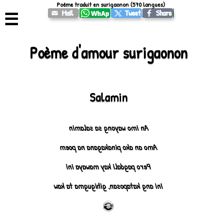
Poème traduit en surigaonon (570 langues)
☰
Poème d'amour surigaonon
Salamin
An imo wayong sa salamin
Amo an ako pinakagana na poem
Pero pagdali kay mawaya ini
Ini ang kataposan, gihigugma ta kaw