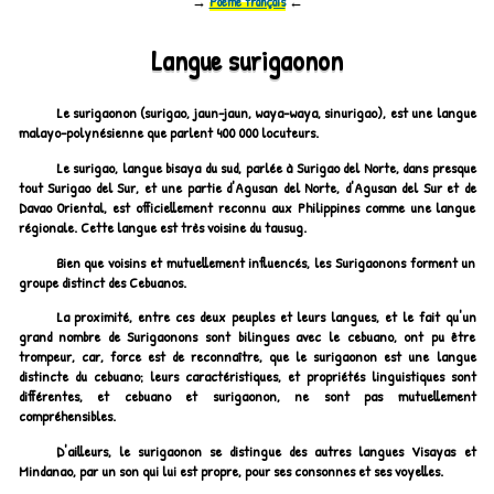
→
Poème français
←
Langue surigaonon
Le surigaonon (surigao, jaun-jaun, waya-waya, sinurigao), est une langue
malayo-polynésienne que parlent 400 000 locuteurs.
Le surigao, langue bisaya du sud, parlée à Surigao del Norte, dans presque
tout Surigao del Sur, et une partie d'Agusan del Norte, d'Agusan del Sur et de
Davao Oriental, est officiellement reconnu aux Philippines comme une langue
régionale. Cette langue est très voisine du tausug.
Bien que voisins et mutuellement influencés, les Surigaonons forment un
groupe distinct des Cebuanos.
La proximité, entre ces deux peuples et leurs langues, et le fait qu'un
grand nombre de Surigaonons sont bilingues avec le cebuano, ont pu être
trompeur, car, force est de reconnaître, que le surigaonon est une langue
distincte du cebuano; leurs caractéristiques, et propriétés linguistiques sont
différentes, et cebuano et surigaonon, ne sont pas mutuellement
compréhensibles.
D'ailleurs, le surigaonon se distingue des autres langues Visayas et
Mindanao, par un son qui lui est propre, pour ses consonnes et ses voyelles.