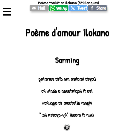
Poème traduit en ilokano (570 langues)
☰
Poème d'amour ilokano
Sarming
Dayta imahen mo dita sarming
Isu ti kapintasan a daniw ko
Ngem alistuam ta agpukaw
Isun ti maudi "Ay-ayaten ka."