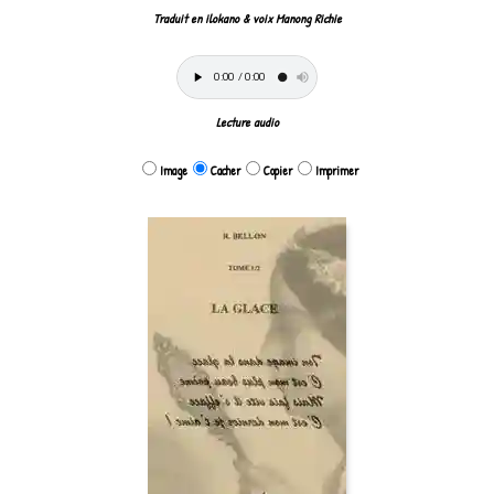
Traduit en ilokano & voix Manong Richie
Lecture audio
Image
Cacher
Copier
Imprimer