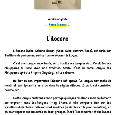
Version originale
→
Poème français
←
L'ilocano
L'ilocano (iloko, ilokano, ilocan, yloco, iluko, samtoy, iloco), est parlé par
9 millions de personnes, surtout au nord-ouest de Luçon.
C'est une langue importante, de la famille des langues de la Cordillère des
Philippines du Nord, avec une tradition écrite; c'est la 3ème langue des
Philippines après le Pilipino (tagalog), et le cebuano.
Du fait de son importance l'ilocano est appelé (la langue nationale du
nord), et son épicentre se situe dans la région d'ilocos, là ou il est considéré
comme pur.
Cette langue austronésienne partage quelques relations, mais seulement
par emprunt, avec les langues Itneg d'Abra. Si elle comporte bien sûr des
variations dialectales, celles-ci sont minimes (lexicales et de prononciation), et
on peut séparer ses dialectes en deux groupes, (nord (Ilocos Norte) et sud (Ilocos