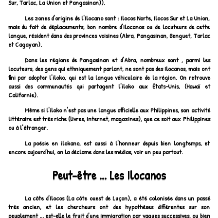
Sur, Tarlac, La Union et Pangasinan)).
Les zones d'origine de l'Ilocano sont : Ilocos Norte, Ilocos Sur et La Union,
mais du fait de déplacements, bon nombre d'Ilocanos ou de locuteurs de cette
langue, résident dans des provinces voisines (Abra, Pangasinan, Benguet, Tarlac
et Cagayan).
Dans les régions de Pangasinan et d'Abra, nombreux sont , parmi les
locuteurs, des gens qui ethniquement parlant, ne sont pas des Ilocanos, mais ont
fini par adopter l'iloko, qui est la langue véhiculaire de la région. On retrouve
aussi des communautés qui partagent l'iloko aux États-Unis, (Hawaï et
Californie).
Même si l'iloko n'est pas une langue officielle aux Philippines, son activité
littéraire est très riche (livres, internet, magazines), que ce soit aux Philippines
ou à l'étranger.
La poésie en ilokano, est aussi à l'honneur depuis bien longtemps, et
encore aujourd'hui, on la déclame dans les médias, voir un peu partout.
Peut-être ... Les Ilocanos
La côte d'Ilocos (La côte ouest de Luçon), a été colonisée dans un passé
très ancien, et les chercheurs ont des hypothèses différentes sur son
peuplement ... est-elle le fruit d'une immigration par vagues successives, ou bien