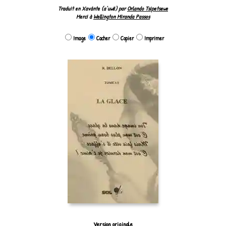
Traduit en Xavánte (a’uwẽ) par
Orlando Tsipetsewe
Merci à
Wellington Miranda Passos
Image
Cacher
Copier
Imprimer
Version originale