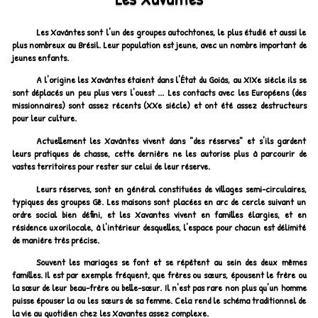
Les Xavántes sont l'un des groupes autochtones, le plus étudié et aussi le
plus nombreux au Brésil. Leur population est jeune, avec un nombre important de
jeunes enfants.
A l'origine les Xavántes étaient dans l'État du Goiás, au XIXe siècle ils se
sont déplacés un peu plus vers l'ouest ... Les contacts avec les Européens (des
missionnaires) sont assez récents (XXe siècle) et ont été assez destructeurs
pour leur culture.
Actuellement les Xavántes vivent dans "des réserves" et s'ils gardent
leurs pratiques de chasse, cette dernière ne les autorise plus à parcourir de
vastes territoires pour rester sur celui de leur réserve.
Leurs réserves, sont en général constituées de villages semi-circulaires,
typiques des groupes Gê. Les maisons sont placées en arc de cercle suivant un
ordre social bien défini, et les Xavantes vivent en familles élargies, et en
résidence uxorilocale, à l'intérieur desquelles, l'espace pour chacun est délimité
de manière très précise.
Souvent les mariages se font et se répètent au sein des deux mêmes
familles. Il est par exemple fréquent, que frères ou sœurs, épousent le frère ou
la sœur de leur beau-frère ou belle-sœur. Il n'est pas rare non plus qu'un homme
puisse épouser la ou les sœurs de sa femme. Cela rend le schéma traditionnel de
la vie au quotidien chez les Xavantes assez complexe.