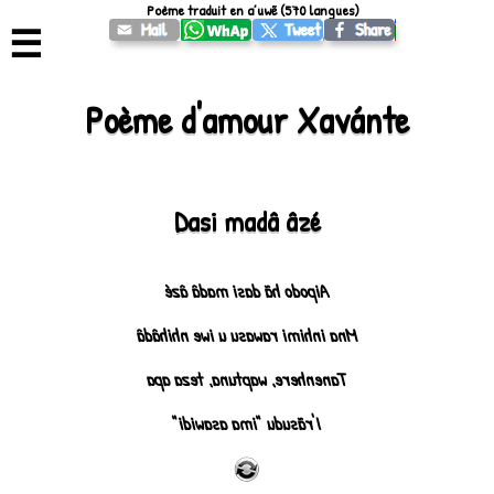
Poème traduit en a’uwẽ (570 langues)
☰
Poème d'amour Xavánte
Dasi madâ âzé
Aipodo hã dasi madâ âzé
Mna inhimi rawasu u iwe nhihâdâ
Tanenhere, waptuna, teza apa
I'rãsudu "ima asawidi"