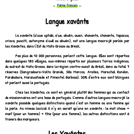
→
Poème français
←
Langue xavánte
Le xavánte (a’uwe uptabi, a’we, akuên, awen, shavante, chavante, tapacua,
crisca, pusciti, autonyme
a’uwẽ ou akwén
), est une langue macro-jê parlée par
les Xavántes, dans l'Est du Mato Grosso au Brésil.
Pas plus de 10 000 personnes, parlent cette langue. Elles sont réparties
dans quelques 180 villages, eux-mêmes répartis sur plusieurs Terres Indigènes,
du sud-est du Mato Grosso, dans la région centre-ouest du Brésil, dans au total 7
réserves (Sangradouro-Volta Grande, São Marcos, Areões, Marechal Rondon,
Parabubure, Maraiwatsede et Pimentel Barbosa). 30% d'entre eux sont bilingues
et parlent aussi le portugais.
Chez les Xavántes, ce sont en général plutôt des femmes qui au contact
de missionnaires ont une base de portugais. Comme d'autres langues macro-jê le
xavánte possède quelques distinctions quand c'est un homme ou une femme qui
le parle. Au niveau lexical il n'y en aurait qu'une en xavánte : le mot chose =
marĩ (pour un homme) = tiha (pour une femme), les autres distinctions sont à
travers des marqueurs.
Les Xavántes