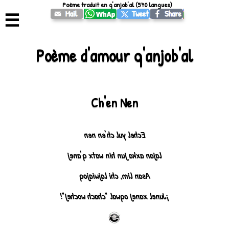
Poème traduit en q'anjob'al (570 langues)
☰
Poème d'amour q'anjob'al
Ch'en Nen
Echel yul ch'en nen
lajan axka jun hin watx q'anej
Asan lim, chi lajwiajoq
¡Junel xanej oqwal "chach wochej"!