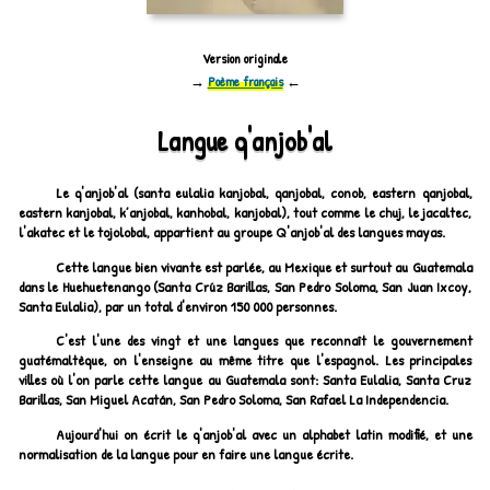
Version originale
→
Poème français
←
Langue q'anjob'al
Le q'anjob'al (santa eulalia kanjobal, qanjobal, conob, eastern qanjobal,
eastern kanjobal, k’anjobal, kanhobal, kanjobal), tout comme le chuj, le jacaltec,
l'akatec et le tojolobal, appartient au groupe Q'anjob'al des langues mayas.
Cette langue bien vivante est parlée, au Mexique et surtout au Guatemala
dans le Huehuetenango (Santa Crúz Barillas, San Pedro Soloma, San Juan Ixcoy,
Santa Eulalia), par un total d'environ 150 000 personnes.
C'est l'une des vingt et une langues que reconnaît le gouvernement
guatémaltèque, on l'enseigne au même titre que l'espagnol. Les principales
villes où l'on parle cette langue au Guatemala sont: Santa Eulalia, Santa Cruz
Barillas, San Miguel Acatán, San Pedro Soloma, San Rafael La Independencia.
Aujourd'hui on écrit le q'anjob'al avec un alphabet latin modifié, et une
normalisation de la langue pour en faire une langue écrite.