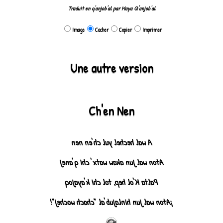
Traduit en q'anjob'al par Maya Q'anjob'al
Image
Cacher
Copier
Imprimer
Une autre version
Ch'en Nen
A wal hechel yul ch'en nen
Aton wal jun akaw watx' chi q'anej
Palta K'ol hep, tol chi k'ayajoq
¡Aton wal jun hinlajub'al "chach wochej"!