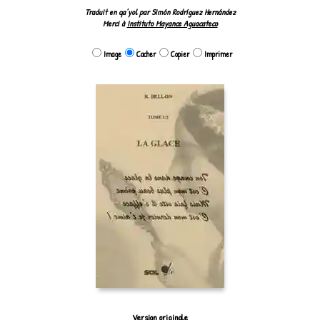
Traduit en qa’yol par Simón Rodríguez Hernández
Merci à
Instituto Mayance Aguacateco
Image
Cacher
Copier
Imprimer
Version originale