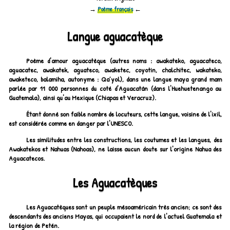
→
Poème français
←
Langue aguacatèque
Poème d'amour aguacatèque (autres noms : awakateko, aguacateco,
aguacatec, awakatek, aguateco, awaketec, coyotin, chalchitec, wakateko,
awaketeco, balamiha, autonyme :
Qa’yol
), dans une langue maya grand mam
parlée par 11 000 personnes du coté d'Aguacatán (dans l'Huehuetenango au
Guatemala), ainsi qu'au Mexique (Chiapas et Veracruz).
Étant donné son faible nombre de locuteurs, cette langue, voisine de l'ixil,
est considérée comme en danger par l'UNESCO.
Les similitudes entre les constructions, les coutumes et les langues, des
Awakatekos et Nahuas (Nahoas), ne laisse aucun doute sur l'origine Nahua des
Aguacatecos.
Les Aguacatèques
Les Aguacatèques sont un peuple mésoaméricain très ancien; ce sont des
descendants des anciens Mayas, qui occupaient le nord de l'actuel Guatemala et
la région de Petén.