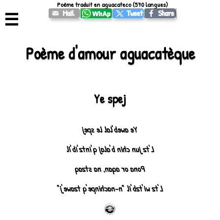
Poème traduit en aguacateco (570 langues)
☰
Poème d'amour aguacatèque
Ye spej
Ye aweb'lal le spej
L'tz jun chin b'alaj q'intz'ib'ìl
Pona or aqan, na stzaq
L'tz wi'tzb'il "n-nachinpe'q tzawe'j"