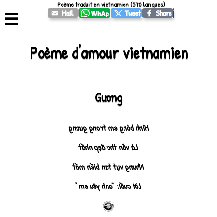
Poème traduit en vietnamien (570 langues)
☰
Poème d'amour vietnamien
Gương
Hình bóng em trong gương
Là vần thơ đẹp nhất
Nhưng vụt tan biến mất
Lời cuối: “anh yêu em”