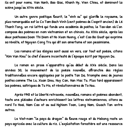
ils ont pour noms, Van Hanh, Bao Giac, Khanh Hy, Vien Chieu, et dominent la
scène jusqu'au XIVe siècle.
Un autre genre poétique fleurit, le "vinh su" qui glorifie le royaume, le
plus remarquable est le Co Tam Bach Vinh (cent poèmes de l'esprit ancien) de Lé
Thanh Tong, un roi lettré qui fonde une académie de poètes, le Tao-dan où l'on
compose des poèmes en nom vietnamien et en chinois. Au XIXe siècle, après les
deux poétesses Doan Thi Diem et Ho Xuan Huong, c'est Cao Ba Quat qui exprime
sa révolte, et Nguyen Cong Tru qui dit son amertume et son pessimisme.
Les romans et les élégies sont aussi en vers, car tout est poésie, citons
"Kim Van Kieu" le chef d'œuvre incontesté de l'époque écrit par Nguyen Du.
Le roman en prose n'apparaîtra qu'au début du XXe siècle. Dans les
années 30, le mouvement de la poésie nouvelle, affranchie des règles
traditionnelles encore appliquées par le poète Tan Da, triomphe avec de jeunes
poètes comme The Lu, Xuan Dieu, Huy Can, Han Mac Tu. Plus tard apparaissent
les poèmes, satiriques de Tu Mo, et révolutionnaires de To Huu.
Après 1945 et la liberté retrouvée, nouvelles, romans et poèmes abondent,
toute une pléiades d'auteurs enrichissent les lettres vietnamiennes, citons au
nord To Hoai, Nam Cao et au sud Nghiem Toan, Lang Nam, Quach Tan entre
autres.
Le Viet-nam "le pays du dragon" du fleuve rouge et du Mekong reste un
pays agricole avec la culture du riz. L'exploitation forestière est une ressource