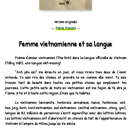
Version originale
→
Poème français
←
Femme vietnamienne et sa langue
Poème d'amour vietnamien
(Thư tình)
dans la langue officielle du Vietnam
(Tiếng Việt)
, une langue viêt-muong!
"Anh yêu em"
me diras-tu un jour, et nous rirons tous deux de l'avoir
entendu. Tu sais rire des choses, et prendre la vie comme elle vient. Tu sais
trouver tant de beauté dans toutes ces petites choses qui emplissent tes
journées. Cette petite suite de mots en vietnamien est ma façon de te dire je
t'aime, à toi et à toute cette région d'Asie que tu habites.
Le vietnamien (annamite, tonkinois, annamese, hanoi, tonkinese, viet,
hue, jing, kinh, nord vietnamien, sud vietnamien, central vietnamien, ching, gin),
langue de 82 millions de personnes s'écrit aujourd'hui avec des lettres latines.
Les lettrés vietnamiens ont d'abord écrit en chinois du fait de l'appartenance du
Vietnam à l'empire du Milieu jusqu'au Xe siècle.