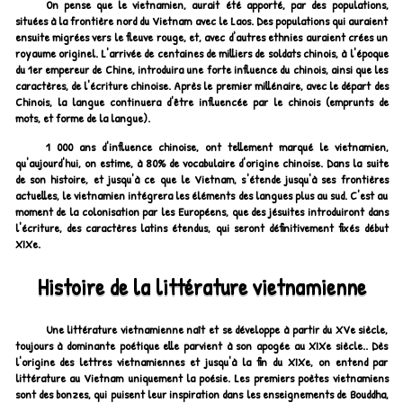
On pense que le vietnamien, aurait été apporté, par des populations,
situées à la frontière nord du Vietnam avec le Laos. Des populations qui auraient
ensuite migrées vers le fleuve rouge, et, avec d'autres ethnies auraient crées un
royaume originel. L'arrivée de centaines de milliers de soldats chinois, à l'époque
du 1er empereur de Chine, introduira une forte influence du chinois, ainsi que les
caractères, de l'écriture chinoise. Après le premier millénaire, avec le départ des
Chinois, la langue continuera d'être influencée par le chinois (emprunts de
mots, et forme de la langue).
1 000 ans d'influence chinoise, ont tellement marqué le vietnamien,
qu'aujourd'hui, on estime, à 80% de vocabulaire d'origine chinoise. Dans la suite
de son histoire, et jusqu'à ce que le Vietnam, s'étende jusqu'à ses frontières
actuelles, le vietnamien intégrera les éléments des langues plus au sud. C'est au
moment de la colonisation par les Européens, que des jésuites introduiront dans
l'écriture, des caractères latins étendus, qui seront définitivement fixés début
XIXe.
Histoire de la littérature vietnamienne
Une littérature vietnamienne naît et se développe à partir du XVe siècle,
toujours à dominante poétique elle parvient à son apogée au XIXe siècle.. Dès
l'origine des lettres vietnamiennes et jusqu'à la fin du XIXe, on entend par
littérature au Vietnam uniquement la poésie. Les premiers poètes vietnamiens
sont des bonzes, qui puisent leur inspiration dans les enseignements de Bouddha,